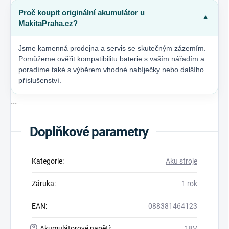
Proč koupit originální akumulátor u
▼
MakitaPraha.cz?
Jsme kamenná prodejna a servis se skutečným zázemím.
Pomůžeme ověřit kompatibilitu baterie s vaším nářadím a
poradíme také s výběrem vhodné nabíječky nebo dalšího
příslušenství.
```
Doplňkové parametry
Kategorie
:
Aku stroje
Záruka
:
1 rok
EAN
:
088381464123
?
Akumulátorové napětí
:
18V