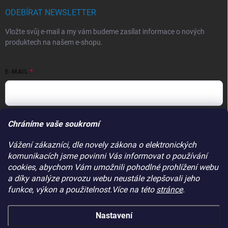
ODEBÍRAT NEWSLETTER
Vložte svůj e-mail a my vám budeme zasílat informace o nových
produktech na našem e-shopu.
E-MAIL
Vložením e-mailu souhlasíte s
podmínkami ochrany osobních údajů
Chráníme vaše soukromí
Přihlásit se
Vážení zákazníci, dle novely zákona o elektronických
komunikacích jsme povinni Vás informovat o používání
PŘIJÍMÁME ONLINE PLATBY
cookies, abychom Vám umožnili pohodlné prohlížení webu
a díky analýze provozu webu neustále zlepšovali jeho
funkce, výkon a použitelnost.Více na této
stránce
.
Nastavení