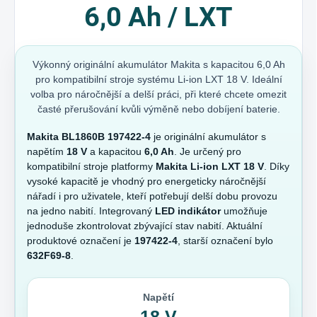
6,0 Ah / LXT
Výkonný originální akumulátor Makita s kapacitou 6,0 Ah
pro kompatibilní stroje systému Li-ion LXT 18 V. Ideální
volba pro náročnější a delší práci, při které chcete omezit
časté přerušování kvůli výměně nebo dobíjení baterie.
Makita BL1860B 197422-4
je originální akumulátor s
napětím
18 V
a kapacitou
6,0 Ah
. Je určený pro
kompatibilní stroje platformy
Makita Li-ion LXT 18 V
. Díky
vysoké kapacitě je vhodný pro energeticky náročnější
nářadí i pro uživatele, kteří potřebují delší dobu provozu
na jedno nabití. Integrovaný
LED indikátor
umožňuje
jednoduše zkontrolovat zbývající stav nabití. Aktuální
produktové označení je
197422-4
, starší označení bylo
632F69-8
.
Napětí
18 V