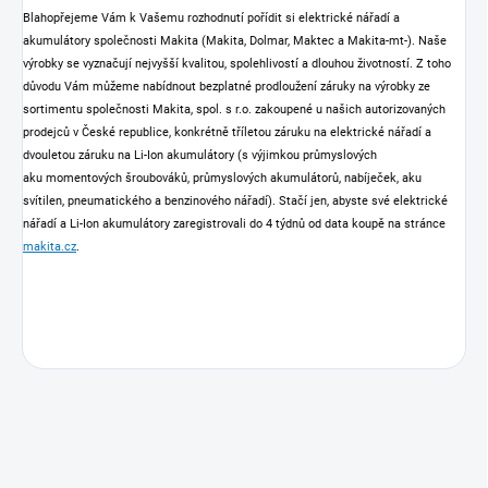
Blahopřejeme Vám k Vašemu rozhodnutí pořídit si elektrické nářadí a
akumulátory společnosti Makita (Makita, Dolmar, Maktec a Makita-mt-). Naše
výrobky se vyznačují nejvyšší kvalitou, spolehlivostí a dlouhou životností. Z toho
důvodu Vám můžeme nabídnout bezplatné prodloužení záruky na výrobky ze
sortimentu společnosti Makita, spol. s r.o. zakoupené u našich autorizovaných
prodejců v České republice, konkrétně tříletou záruku na elektrické nářadí a
dvouletou záruku na Li-Ion akumulátory (s výjimkou průmyslových
aku momentových šroubováků, průmyslových akumulátorů, nabíječek, aku
svítilen, pneumatického a benzinového nářadí). Stačí jen, abyste své elektrické
nářadí a Li-Ion akumulátory zaregistrovali do 4 týdnů od data koupě na stránce
makita.cz
.