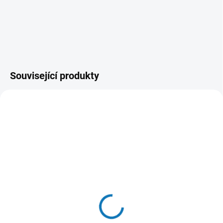
Související produkty
AKCE
ZDARM
SKLADEM U DODAVATELE - (DODÁNÍ
DO 3-4 DNÍ)
NA DOTAZ
Makita DEAADP05
Aku sekačka Makita
Adaptér na USB Li-ion
DLM330Z 330mm Li-ion
LXT 14,4V / 18V
LXT 18V bez aku Z