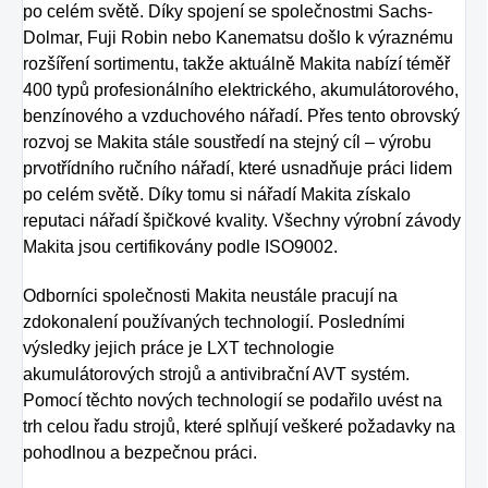
po celém světě. Díky spojení se společnostmi Sachs-
Dolmar, Fuji Robin nebo Kanematsu došlo k výraznému
rozšíření sortimentu, takže aktuálně Makita nabízí téměř
400 typů profesionálního elektrického, akumulátorového,
benzínového a vzduchového nářadí. Přes tento obrovský
rozvoj se Makita stále soustředí na stejný cíl – výrobu
prvotřídního ručního nářadí, které usnadňuje práci lidem
po celém světě. Díky tomu si nářadí Makita získalo
reputaci nářadí špičkové kvality. Všechny výrobní závody
Makita jsou certifikovány podle ISO9002.
Odborníci společnosti Makita neustále pracují na
zdokonalení používaných technologií. Posledními
výsledky jejich práce je LXT technologie
akumulátorových strojů a antivibrační AVT systém.
Pomocí těchto nových technologií se podařilo uvést na
trh celou řadu strojů, které splňují veškeré požadavky na
pohodlnou a bezpečnou práci.