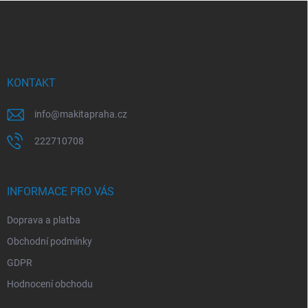
Z
á
p
a
t
í
KONTAKT
info
@
makitapraha.cz
222710708
INFORMACE PRO VÁS
Doprava a platba
Obchodní podmínky
GDPR
Hodnocení obchodu