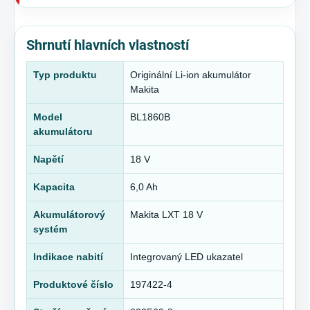
Shrnutí hlavních vlastností
Typ produktu
Originální Li-ion akumulátor
Makita
Model
BL1860B
akumulátoru
Napětí
18 V
Kapacita
6,0 Ah
Akumulátorový
Makita LXT 18 V
systém
Indikace nabití
Integrovaný LED ukazatel
Produktové číslo
197422-4