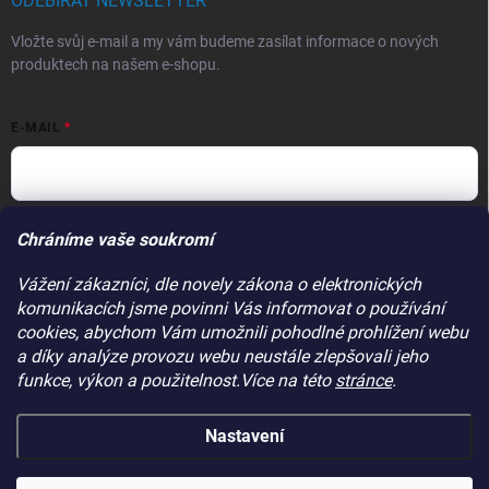
ODEBÍRAT NEWSLETTER
Vložte svůj e-mail a my vám budeme zasílat informace o nových
produktech na našem e-shopu.
E-MAIL
Vložením e-mailu souhlasíte s
podmínkami ochrany osobních údajů
Chráníme vaše soukromí
Přihlásit se
Vážení zákazníci, dle novely zákona o elektronických
komunikacích jsme povinni Vás informovat o používání
PŘIJÍMÁME ONLINE PLATBY
cookies, abychom Vám umožnili pohodlné prohlížení webu
a díky analýze provozu webu neustále zlepšovali jeho
funkce, výkon a použitelnost.Více na této
stránce
.
Nastavení