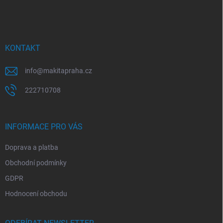
á
p
a
t
í
KONTAKT
info
@
makitapraha.cz
222710708
INFORMACE PRO VÁS
Doprava a platba
Obchodní podmínky
GDPR
Hodnocení obchodu