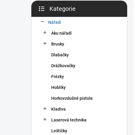
Kategorie
Přeskočit
kategorie
Nářadí
Aku nářadí
Brusky
Dlabačky
Drážkovačky
Frézky
Hoblíky
Horkovzdušné pistole
Kladiva
Laserová technika
Leštičky