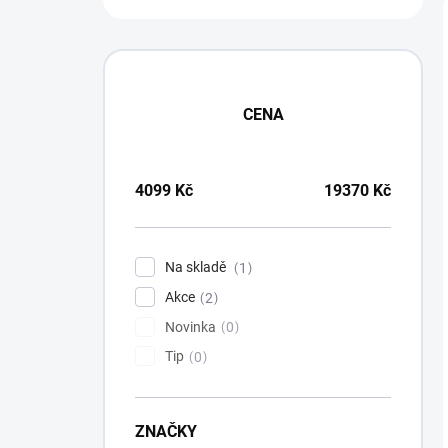
t
r
a
n
n
í
CENA
p
a
n
4099
Kč
19370
Kč
e
l
Na skladě
1
Akce
2
Novinka
0
Tip
0
ZNAČKY