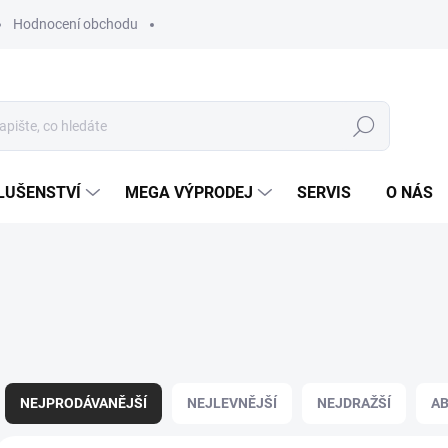
Hodnocení obchodu
Hledat
LUŠENSTVÍ
MEGA VÝPRODEJ
SERVIS
O NÁS
Ř
a
NEJPRODÁVANĚJŠÍ
NEJLEVNĚJŠÍ
NEJDRAŽŠÍ
A
z
e
V