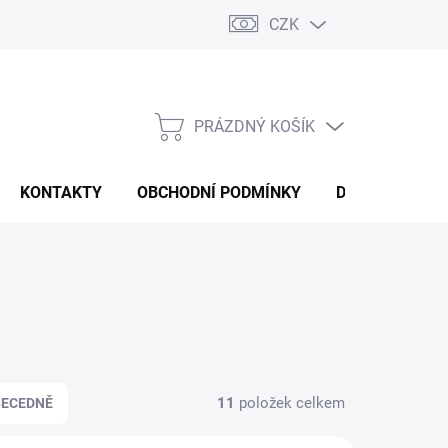
CZK
PRÁZDNÝ KOŠÍK
NÁKUPNÍ
KOŠÍK
KONTAKTY
OBCHODNÍ PODMÍNKY
DOPRAVA A P
11
položek celkem
BECEDNĚ