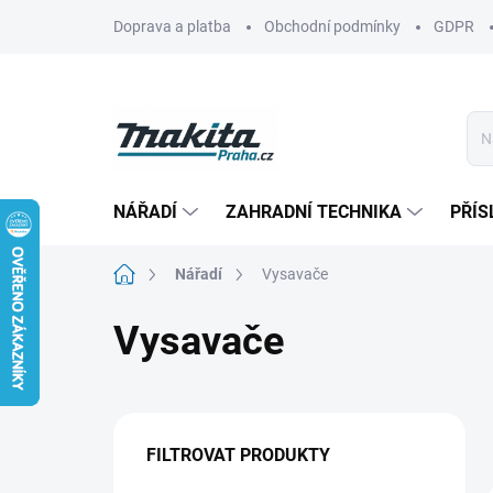
Přejít
Doprava a platba
Obchodní podmínky
GDPR
na
obsah
NÁŘADÍ
ZAHRADNÍ TECHNIKA
PŘÍS
Domů
Nářadí
Vysavače
Vysavače
P
o
FILTROVAT PRODUKTY
s