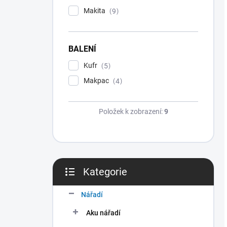
Makita
9
BALENÍ
Kufr
5
Makpac
4
Položek k zobrazení:
9
Kategorie
Přeskočit
kategorie
Nářadí
Aku nářadí