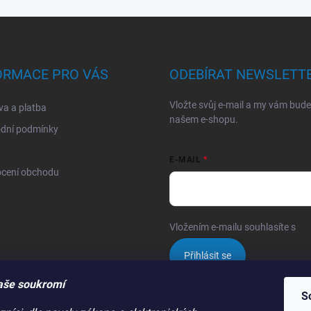
ORMACE PRO VÁS
ODEBÍRAT NEWSLETT
Vložte svůj e-mail a my vám bud
a a platba
našem e-shopu.
dní podmínky
E-MAIL
cení obchodu
Vložením e-mailu souhlasíte s
po
Přihlásit se
aše soukromí
S