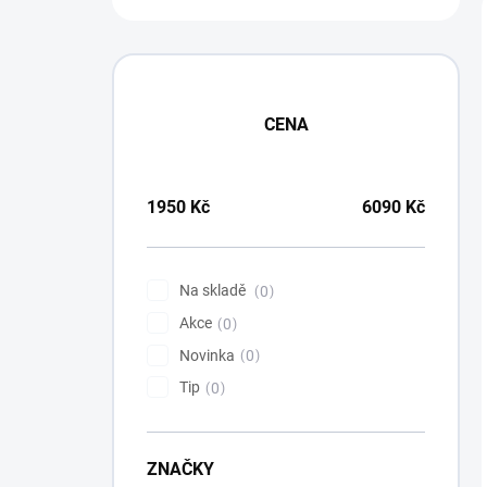
t
r
a
n
n
í
CENA
p
a
n
1950
Kč
6090
Kč
e
l
Na skladě
0
Akce
0
Novinka
0
Tip
0
ZNAČKY