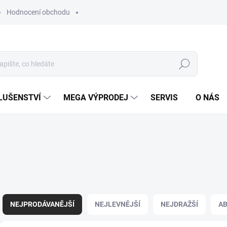
Hodnocení obchodu
Hledat
LUŠENSTVÍ
MEGA VÝPRODEJ
SERVIS
O NÁS
Ř
a
NEJPRODÁVANĚJŠÍ
NEJLEVNĚJŠÍ
NEJDRAŽŠÍ
A
z
e
V