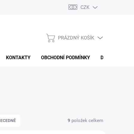
CZK
PRÁZDNÝ KOŠÍK
NÁKUPNÍ
KOŠÍK
KONTAKTY
OBCHODNÍ PODMÍNKY
DOPRAVA A P
9
položek celkem
BECEDNĚ