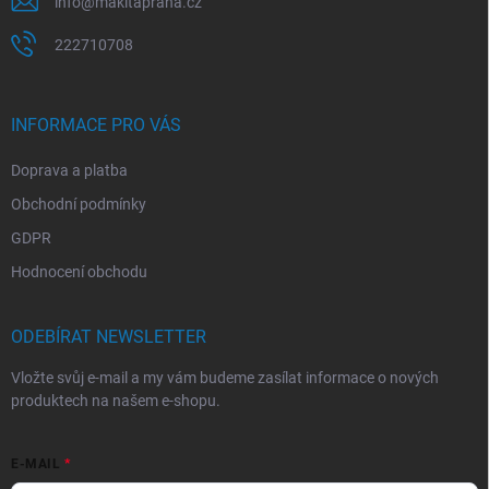
v
info
@
makitapraha.cz
ý
p
222710708
i
s
u
INFORMACE PRO VÁS
Doprava a platba
Obchodní podmínky
GDPR
Hodnocení obchodu
ODEBÍRAT NEWSLETTER
Vložte svůj e-mail a my vám budeme zasílat informace o nových
produktech na našem e-shopu.
E-MAIL