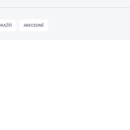
RAŽŠÍ
ABECEDNĚ
SKLADEM U DODAVATELE - (DODÁNÍ DO 3-4 DNÍ)