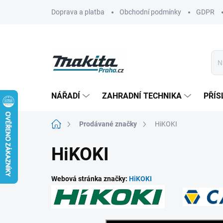
Přejít
Doprava a platba
Obchodní podmínky
GDPR
na
obsah
NÁŘADÍ
ZAHRADNÍ TECHNIKA
PŘÍS
Domů
Prodávané značky
HiKOKI
HiKOKI
Webová stránka značky:
HiKOKI