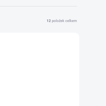
12
položek celkem
SKLADEM - (ODESLÁNÍ DO 24 HODIN)