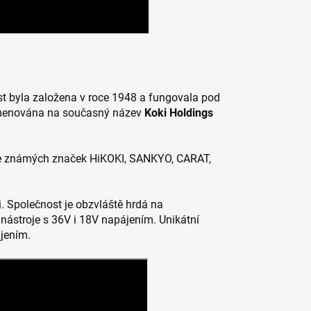
ost byla založena v roce 1948 a fungovala pod
ejmenována na současný název
Koki Holdings
obře známých značek HiKOKI, SANKYO, CARAT,
i.
Společnost je obzvláště hrdá na
o nástroje s 36V i 18V napájením. Unikátní
ájením.