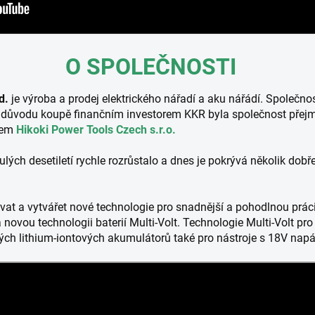
O SPOLEČNOSTI
d.
je výroba a prodej elektrického nářadí a aku nářádí. Společn
. Z důvodu koupě finančním investorem KKR byla společnost př
vem
Hikoki Power Tools Czech s.r.o.
ulých desetiletí rychle rozrůstalo a dnes je pokrývá několik d
vat a vytvářet nové technologie pro snadnější a pohodlnou prác
 novou technologii baterií Multi-Volt. Technologie Multi-Volt pr
vých lithium-iontových akumulátorů také pro nástroje s 18V nap