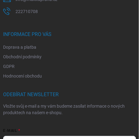
ý
p
222710708
i
s
u
INFORMACE PRO VÁS
Doprava a platba
Obchodní podmínky
GDPR
Hodnocení obchodu
ODEBÍRAT NEWSLETTER
Vložte svůj e-mail a my vám budeme zasílat informace o nových
produktech na našem e-shopu.
E-MAIL