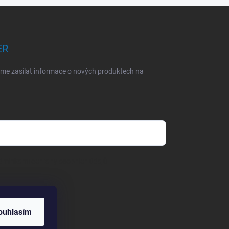
ER
eme zasílat informace o nových produktech na
dmínkami ochrany osobních údajů
ouhlasím