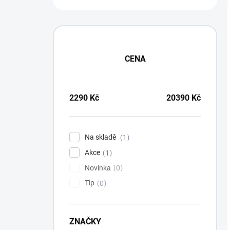
t
r
a
n
n
í
CENA
p
a
n
2290
Kč
20390
Kč
e
l
Na skladě
1
Akce
1
Novinka
0
Tip
0
ZNAČKY