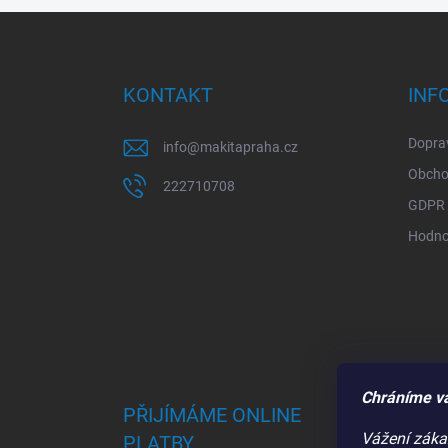
Z
á
p
a
KONTAKT
INF
t
í
Doprav
info
@
makitapraha.cz
Obcho
222710708
GDPR
Hodno
Chráníme v
PŘIJÍMÁME ONLINE
Vážení zákaz
PLATBY