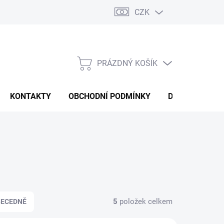
CZK
PRÁZDNÝ KOŠÍK
NÁKUPNÍ
KOŠÍK
KONTAKTY
OBCHODNÍ PODMÍNKY
DOPRAVA A P
5
položek celkem
BECEDNĚ