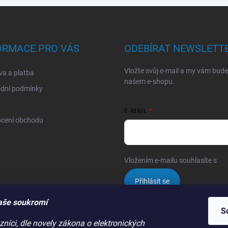
ORMACE PRO VÁS
ODEBÍRAT NEWSLETT
Vložte svůj e-mail a my vám bud
a a platba
našem e-shopu.
dní podmínky
E-MAIL
cení obchodu
Vložením e-mailu souhlasíte s
po
Přihlásit se
aše soukromí
S
níci, dle novely zákona o elektronických