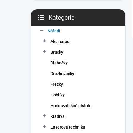
Kategorie
Přeskočit
kategorie
Nářadí
Aku nářadí
Brusky
Dlabačky
Drážkovačky
Frézky
Hoblíky
Horkovzdušné pistole
Kladiva
Laserová technika