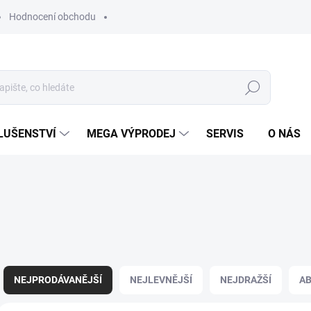
Hodnocení obchodu
Hledat
LUŠENSTVÍ
MEGA VÝPRODEJ
SERVIS
O NÁS
Ř
a
NEJPRODÁVANĚJŠÍ
NEJLEVNĚJŠÍ
NEJDRAŽŠÍ
A
z
e
V