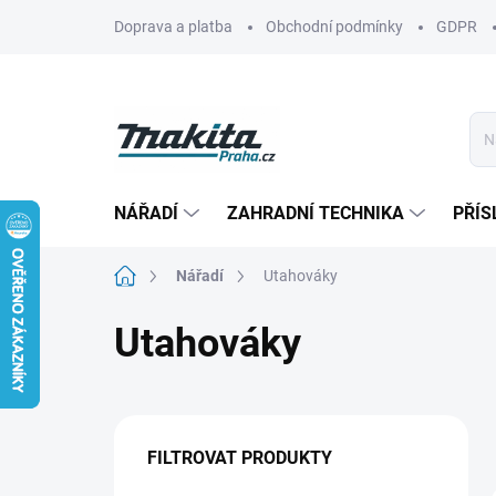
Přejít
Doprava a platba
Obchodní podmínky
GDPR
na
obsah
NÁŘADÍ
ZAHRADNÍ TECHNIKA
PŘÍS
Domů
Nářadí
Utahováky
Utahováky
P
o
FILTROVAT PRODUKTY
s