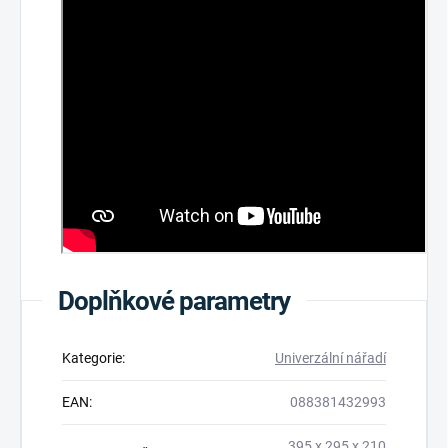
Doplňkové parametry
Kategorie
:
Univerzální nářadí
EAN
:
088381432993
395 x 295 x 210