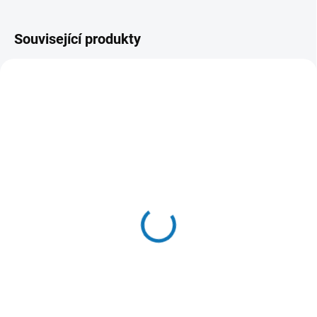
Související produkty
ZDARM
SKLADEM U DODAVATELE - (DODÁNÍ
NA OBJEDNÁNÍ
DO 3-4 DNÍ)
Makita E-08713 Sada
Makita P-84137 Box
klíčů, ořechů, bitů 120 ks
rozkládací na Makpac
v Makpacu
1 690 Kč
3 959 Kč
Do košíku
Detail