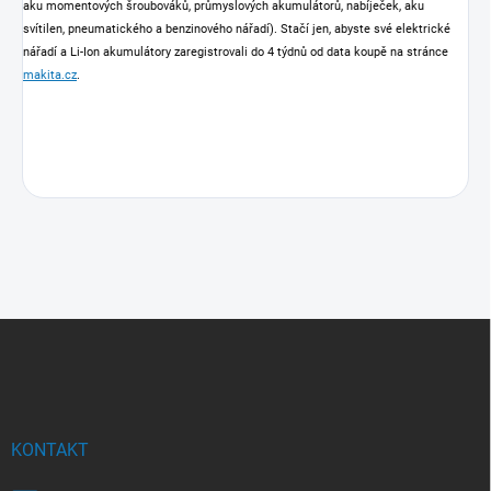
aku momentových šroubováků, průmyslových akumulátorů, nabíječek, aku
svítilen, pneumatického a benzinového nářadí). Stačí jen, abyste své elektrické
nářadí a Li-Ion akumulátory zaregistrovali do 4 týdnů od data koupě na stránce
makita.cz
.
Z
á
p
a
t
í
KONTAKT