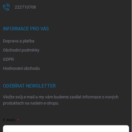
222710708
INFORMACE PRO VÁS
Doprava a platba
Obchodní podmínky
GDPR
Hodnocení obchodu
ODEBÍRAT NEWSLETTER
Vložte svůj e-mail a my vám budeme zasílat informace o nových
produktech na našem e-shopu.
E-MAIL