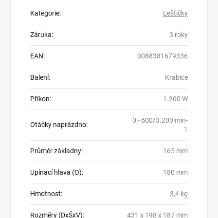
Kategorie
:
Leštičky
Záruka
:
3 roky
EAN
:
0088381679336
Balení
:
Krabice
Příkon
:
1.200 W
0 - 600/3.200 min-
Otáčky naprázdno
:
1
Průměr základny
:
165 mm
Upínací hlava (O)
:
180 mm
Hmotnost
:
3,4 kg
Rozměry (DxŠxV)
:
431 x 198 x 187 mm