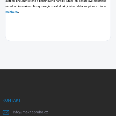
svítilen, pneumatického a benzinového nářadí). Stačí jen, abyste své elektrické
nářadí a Li-Ion akumulátory zaregistrovali do 4 týdnů od data koupě na stránce
makita.cz
.
Z
á
p
a
t
í
KONTAKT
info
@
makitapraha.cz