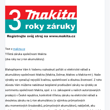
Text z
makita.cz
Tříletá záruka společnosti Makita
(dva roky na Li-Ion akumulátory)
Blahopřejeme Vám k Vašemu rozhodnutí pořídit si elektrické nářadí a
akumulátory společnosti Makita (Makita, Dolmar, Maktec a Makita-mt-). Naše
výrobky se vyznačují nejvyšší kvalitou, spolehlivostí a dlouhou životností. Z toho
důvodu Vám můžeme nabídnout bezplatné prodloužení záruky na výrobky ze
sortimentu společnosti Makita, spol. s r.o. zakoupené u našich autorizovaných
prodejců v České republice, konkrétně tříletou záruku na elektrické nářadí a
dvouletou záruku na Li-Ion akumulátory (s výjimkou průmyslových
aku momentových šroubováků, průmyslových akumulátorů, nabíječek, aku