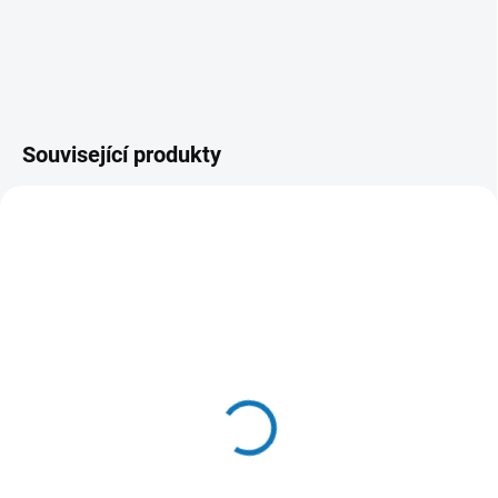
Související produkty
SKLADEM U DODAVATELE - (DODÁNÍ
SKLADEM - (ODESLÁNÍ DO 24 HODIN)
DO 3-4 DNÍ)
Makita D-53073
Metabo 628414000
899 Kč
999 Kč
Do košíku