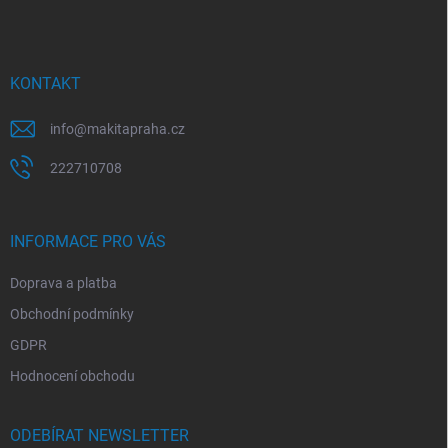
p
a
t
í
KONTAKT
info
@
makitapraha.cz
222710708
INFORMACE PRO VÁS
Doprava a platba
Obchodní podmínky
GDPR
Hodnocení obchodu
ODEBÍRAT NEWSLETTER