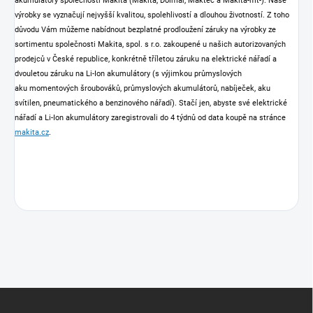
akumulátory společnosti Makita (Makita, Dolmar, Maktec a Makita-mt-). Naše
výrobky se vyznačují nejvyšší kvalitou, spolehlivostí a dlouhou životností. Z toho
důvodu Vám můžeme nabídnout bezplatné prodloužení záruky na výrobky ze
sortimentu společnosti Makita, spol. s r.o. zakoupené u našich autorizovaných
prodejců v České republice, konkrétně tříletou záruku na elektrické nářadí a
dvouletou záruku na Li-Ion akumulátory (s výjimkou průmyslových
aku momentových šroubováků, průmyslových akumulátorů, nabíječek, aku
svítilen, pneumatického a benzinového nářadí). Stačí jen, abyste své elektrické
nářadí a Li-Ion akumulátory zaregistrovali do 4 týdnů od data koupě na stránce
makita.cz
.
Z
á