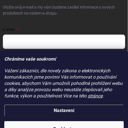
Vložte svůj e-mail a my vám budeme zasílat informace o nových
produktech na našem e-shopu.
E-MAIL
Vložením e-mailu souhlasíte s
podmínkami ochrany osobních údajů
Chráníme vaše soukromí
Přihlásit se
Vážení zákazníci, dle novely zákona o elektronických
komunikacích jsme povinni Vás informovat o používání
PŘIJÍMÁME ONLINE PLATBY
cookies, abychom Vám umožnili pohodlné prohlížení webu
a díky analýze provozu webu neustále zlepšovali jeho
funkce, výkon a použitelnost.Více na této
stránce
.
Nastavení
Copyright 2026
Makitapraha.cz
. Všechna práva vyhrazena.