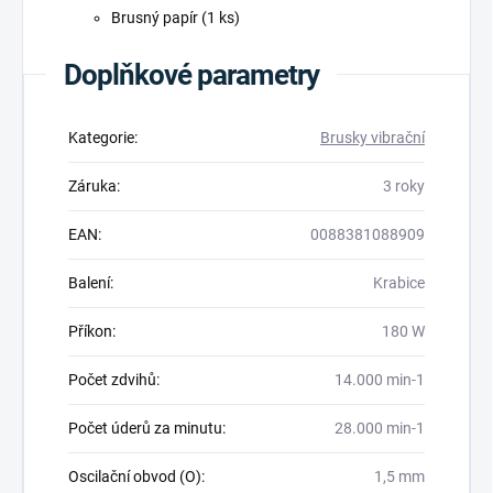
Brusný papír (1 ks)
Doplňkové parametry
Kategorie
:
Brusky vibrační
Záruka
:
3 roky
EAN
:
0088381088909
Balení
:
Krabice
Příkon
:
180 W
Počet zdvihů
:
14.000 min-1
Počet úderů za minutu
:
28.000 min-1
Oscilační obvod (O)
:
1,5 mm