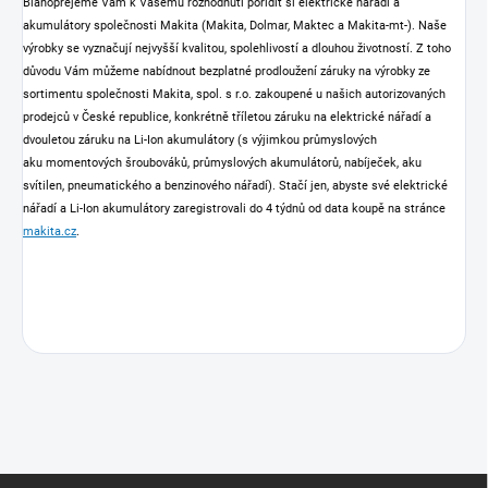
Blahopřejeme Vám k Vašemu rozhodnutí pořídit si elektrické nářadí a
akumulátory společnosti Makita (Makita, Dolmar, Maktec a Makita-mt-). Naše
výrobky se vyznačují nejvyšší kvalitou, spolehlivostí a dlouhou životností. Z toho
důvodu Vám můžeme nabídnout bezplatné prodloužení záruky na výrobky ze
sortimentu společnosti Makita, spol. s r.o. zakoupené u našich autorizovaných
prodejců v České republice, konkrétně tříletou záruku na elektrické nářadí a
dvouletou záruku na Li-Ion akumulátory (s výjimkou průmyslových
aku momentových šroubováků, průmyslových akumulátorů, nabíječek, aku
svítilen, pneumatického a benzinového nářadí). Stačí jen, abyste své elektrické
nářadí a Li-Ion akumulátory zaregistrovali do 4 týdnů od data koupě na stránce
makita.cz
.
Z