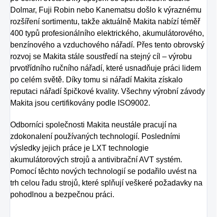
Dolmar, Fuji Robin nebo Kanematsu došlo k výraznému
rozšíření sortimentu, takže aktuálně Makita nabízí téměř
400 typů profesionálního elektrického, akumulátorového,
benzínového a vzduchového nářadí. Přes tento obrovský
rozvoj se Makita stále soustředí na stejný cíl – výrobu
prvotřídního ručního nářadí, které usnadňuje práci lidem
po celém světě. Díky tomu si nářadí Makita získalo
reputaci nářadí špičkové kvality. Všechny výrobní závody
Makita jsou certifikovány podle ISO9002.
Odborníci společnosti Makita neustále pracují na
zdokonalení používaných technologií. Posledními
výsledky jejich práce je LXT technologie
akumulátorových strojů a antivibrační AVT systém.
Pomocí těchto nových technologií se podařilo uvést na
trh celou řadu strojů, které splňují veškeré požadavky na
pohodlnou a bezpečnou práci.