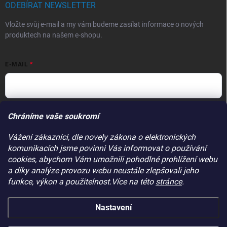
ODEBÍRAT NEWSLETTER
Vložte svůj e-mail a my vám budeme zasílat informace o nových
produktech na našem e-shopu.
E-MAIL
Vložením e-mailu souhlasíte s
podmínkami ochrany osobních údajů
Chráníme vaše soukromí
Přihlásit se
Vážení zákazníci, dle novely zákona o elektronických
komunikacích jsme povinni Vás informovat o používání
PŘIJÍMÁME ONLINE PLATBY
cookies, abychom Vám umožnili pohodlné prohlížení webu
a díky analýze provozu webu neustále zlepšovali jeho
funkce, výkon a použitelnost.Více na této
stránce
.
Nastavení