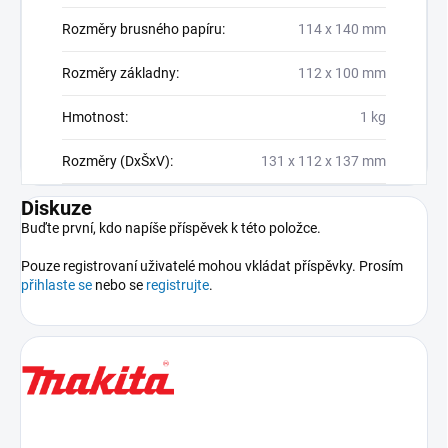
Rozměry brusného papíru
:
114 x 140 mm
Rozměry základny
:
112 x 100 mm
Hmotnost
:
1 kg
Rozměry (DxŠxV)
:
131 x 112 x 137 mm
Diskuze
Buďte první, kdo napíše příspěvek k této položce.
Pouze registrovaní uživatelé mohou vkládat příspěvky. Prosím
přihlaste se
nebo se
registrujte
.