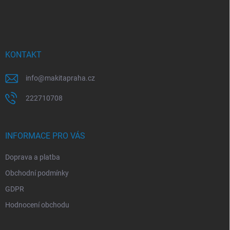
á
p
a
t
í
KONTAKT
info
@
makitapraha.cz
222710708
INFORMACE PRO VÁS
Doprava a platba
Obchodní podmínky
GDPR
Hodnocení obchodu