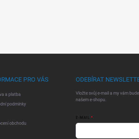
ORMACE PRO VÁS
ODEBÍRAT NEWSLETT
Vložte svůj e-mail a my vám bud
a a platba
našem e-shopu.
dní podmínky
E-MAIL
cení obchodu