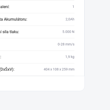
balení
:
1
ta Akumulátoru
:
2,0Ah
 síla tlaku
:
5.000 N
0-28 mm/s
t
:
1,9 kg
(DxŠxV)
:
404 x 108 x 259 mm