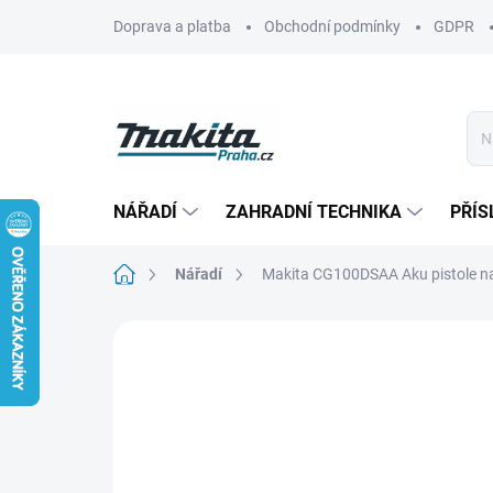
Přejít
Doprava a platba
Obchodní podmínky
GDPR
na
obsah
NÁŘADÍ
ZAHRADNÍ TECHNIKA
PŘÍS
Domů
Nářadí
Makita CG100DSAA Aku pistole na
Neohodnoceno
Podrobnosti hodn