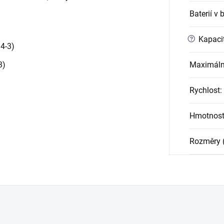
Baterií v 
?
Kapaci
4-3)
3)
Maximální
Rychlost
:
Hmotnos
Rozměry 