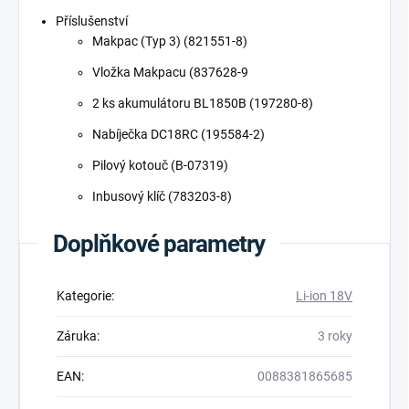
Příslušenství
Makpac (Typ 3) (821551-8)
Vložka Makpacu (837628-9
2 ks akumulátoru BL1850B (197280-8)
Nabíječka DC18RC (195584-2)
Pilový kotouč (B-07319)
Inbusový klíč (783203-8)
Doplňkové parametry
Kategorie
:
Li-ion 18V
Záruka
:
3 roky
EAN
:
0088381865685