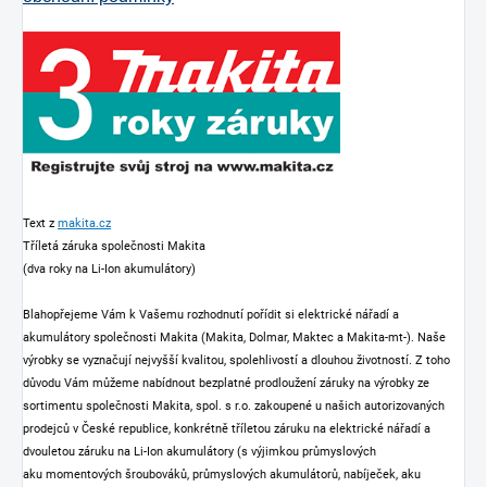
Text z
makita.cz
Tříletá záruka společnosti Makita
(dva roky na Li-Ion akumulátory)
Blahopřejeme Vám k Vašemu rozhodnutí pořídit si elektrické nářadí a
akumulátory společnosti Makita (Makita, Dolmar, Maktec a Makita-mt-). Naše
výrobky se vyznačují nejvyšší kvalitou, spolehlivostí a dlouhou životností. Z toho
důvodu Vám můžeme nabídnout bezplatné prodloužení záruky na výrobky ze
sortimentu společnosti Makita, spol. s r.o. zakoupené u našich autorizovaných
prodejců v České republice, konkrétně tříletou záruku na elektrické nářadí a
dvouletou záruku na Li-Ion akumulátory (s výjimkou průmyslových
aku momentových šroubováků, průmyslových akumulátorů, nabíječek, aku