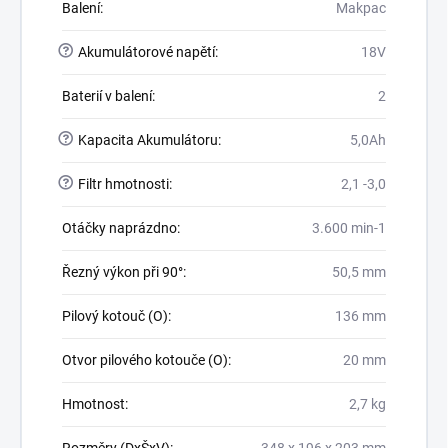
Balení
:
Makpac
?
Akumulátorové napětí
:
18V
Baterií v balení
:
2
?
Kapacita Akumulátoru
:
5,0Ah
?
Filtr hmotnosti
:
2,1 -3,0
Otáčky naprázdno
:
3.600 min-1
Řezný výkon při 90°
:
50,5 mm
Pilový kotouč (O)
:
136 mm
Otvor pilového kotouče (O)
:
20 mm
Hmotnost
:
2,7 kg
Rozměry (DxŠxV)
:
348 x 196 x 203 mm