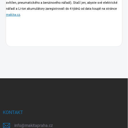
svítilen, pneumatického a benzinového nářadí). Stačí jen, abyste své elektrické
nářadí a Li-Ion akumulátory zaregistrovali do 4 týdnů od data koupě na stránce
makita.cz
.
Z
á
p
a
t
í
KONTAKT
info
@
makitapraha.cz