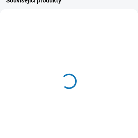
Související produkty
SKLADEM U DODAVATELE - (DODÁNÍ
DO 3-4 DNÍ)
SKLADEM U DODAVATELE - (DODÁNÍ
DO 3-4 DNÍ)
Makita 821549-5
Makita P-84137 Box
Makpac Typ 1
rozkládací na Makpac
949 Kč
1 690 Kč
Detail
Do košíku