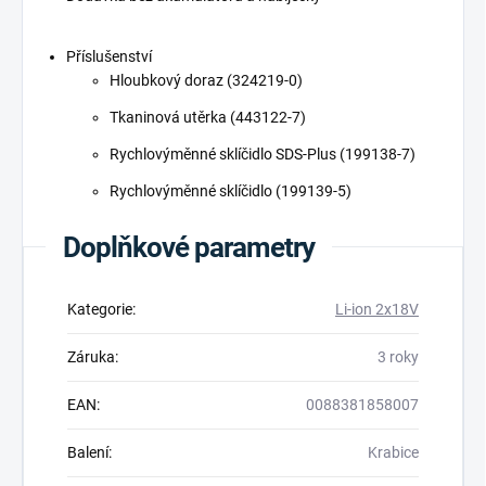
Příslušenství
Hloubkový doraz (324219-0)
Tkaninová utěrka (443122-7)
Rychlovýměnné sklíčidlo SDS-Plus (199138-7)
Rychlovýměnné sklíčidlo (199139-5)
Doplňkové parametry
Kategorie
:
Li-ion 2x18V
Záruka
:
3 roky
EAN
:
0088381858007
Balení
:
Krabice