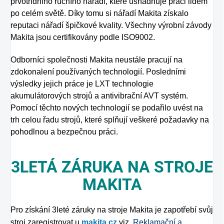
prvotřídního ručního nářadí, které usnadňuje práci lidem
po celém světě. Díky tomu si nářadí Makita získalo
reputaci nářadí špičkové kvality. Všechny výrobní závody
Makita jsou certifikovány podle ISO9002.
Odborníci společnosti Makita neustále pracují na
zdokonalení používaných technologií. Posledními
výsledky jejich práce je LXT technologie
akumulátorových strojů a antivibrační AVT systém.
Pomocí těchto nových technologií se podařilo uvést na
trh celou řadu strojů, které splňují veškeré požadavky na
pohodlnou a bezpečnou práci.
3LETÁ ZÁRUKA NA STROJE
MAKITA
Pro získání 3leté záruky na stroje Makita je zapotřebí svůj
stroj zaregistrovat u
makita.cz
viz.
Reklamační a