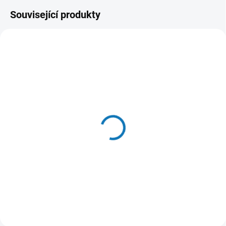
Související produkty
SKLADEM - (ODESLÁNÍ DO 24 HODIN)
MAKITA 191G00-4
3 309 Kč
Do košíku