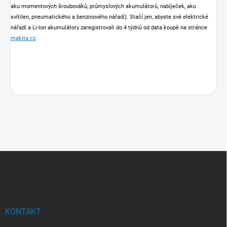
aku momentových šroubováků, průmyslových akumulátorů, nabíječek, aku
svítilen, pneumatického a benzinového nářadí). Stačí jen, abyste své elektrické
nářadí a Li-Ion akumulátory zaregistrovali do 4 týdnů od data koupě na stránce
makita.cz
.
Z
á
p
a
t
í
KONTAKT