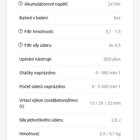
?
Akumulátorové napětí
:
2x18V
Baterií v balení
:
bez
?
Filtr hmotnosti
:
5,1 - 7,5
?
Filtr síly úderu
:
do 4,5
Upínání nástroje
:
SDS-plus
Otáčky naprázdno
:
0 - 980 min-1
Počet úderů naprázdno
:
0 - 5.000 min-1
Vrtací výkon (ocel|beton|dřevo
13 / 26 / 32 mm
O)
:
Síla jednotlivého úderu
:
2,8 J
Hmotnost
:
3,9 / 5,1 kg