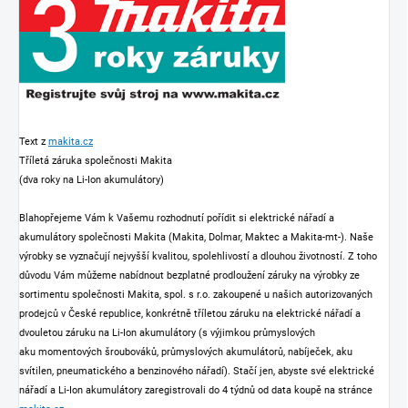
Text z
makita.cz
Tříletá záruka společnosti Makita
(dva roky na Li-Ion akumulátory)
Blahopřejeme Vám k Vašemu rozhodnutí pořídit si elektrické nářadí a
akumulátory společnosti Makita (Makita, Dolmar, Maktec a Makita-mt-). Naše
výrobky se vyznačují nejvyšší kvalitou, spolehlivostí a dlouhou životností. Z toho
důvodu Vám můžeme nabídnout bezplatné prodloužení záruky na výrobky ze
sortimentu společnosti Makita, spol. s r.o. zakoupené u našich autorizovaných
prodejců v České republice, konkrétně tříletou záruku na elektrické nářadí a
dvouletou záruku na Li-Ion akumulátory (s výjimkou průmyslových
aku momentových šroubováků, průmyslových akumulátorů, nabíječek, aku
svítilen, pneumatického a benzinového nářadí). Stačí jen, abyste své elektrické
nářadí a Li-Ion akumulátory zaregistrovali do 4 týdnů od data koupě na stránce