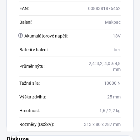
EAN
:
0088381876452
Balení
:
Makpac
?
Akumulátorové napětí
:
18V
Baterií v balení
:
bez
2,4; 3,2; 4,0 a 4,8
Průměr nýtu
:
mm
Tažná síla
:
10000 N
Výška zdvihu
:
25 mm
Hmotnost
:
1,6 / 2,2 kg
Rozměry (DxŠxV)
:
313 x 80 x 287 mm
Diskuze