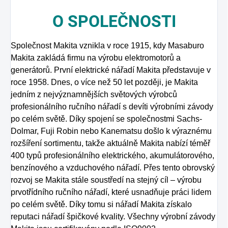
O
SPOLEČNOSTI
Společnost Makita vznikla v roce 1915, kdy Masaburo
Makita zakládá firmu na výrobu elektromotorů a
generátorů. První elektrické nářadí Makita představuje v
roce 1958. Dnes, o více než 50 let později, je Makita
jedním z nejvýznamnějších světových výrobců
profesionálního ručního nářadí s devíti výrobními závody
po celém světě. Díky spojení se společnostmi Sachs-
Dolmar, Fuji Robin nebo Kanematsu došlo k výraznému
rozšíření sortimentu, takže aktuálně Makita nabízí téměř
400 typů profesionálního elektrického, akumulátorového,
benzínového a vzduchového nářadí. Přes tento obrovský
rozvoj se Makita stále soustředí na stejný cíl – výrobu
prvotřídního ručního nářadí, které usnadňuje práci lidem
po celém světě. Díky tomu si nářadí Makita získalo
reputaci nářadí špičkové kvality. Všechny výrobní závody