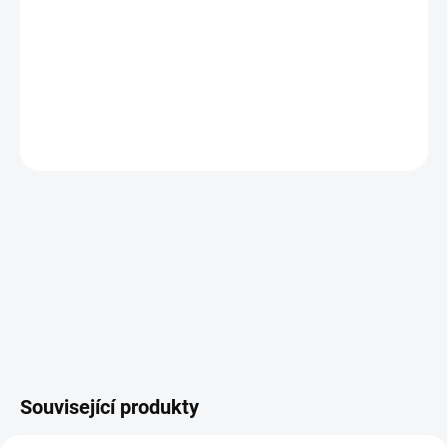
DORUČENÍ
MAKITA
GA023GZ
DETAILNÍ INFORMACE
ZEPTAT SE
HLÍDAT
Související produkty