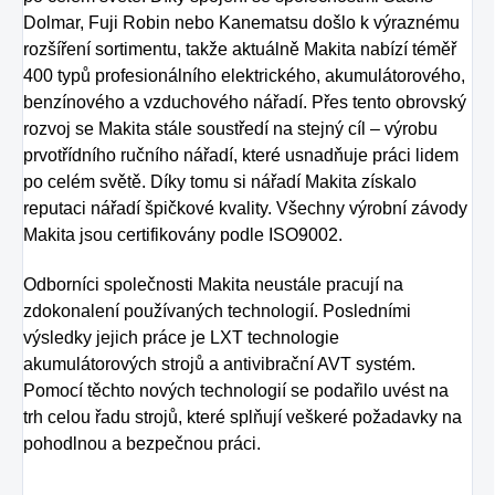
Dolmar, Fuji Robin nebo Kanematsu došlo k výraznému
rozšíření sortimentu, takže aktuálně Makita nabízí téměř
400 typů profesionálního elektrického, akumulátorového,
benzínového a vzduchového nářadí. Přes tento obrovský
rozvoj se Makita stále soustředí na stejný cíl – výrobu
prvotřídního ručního nářadí, které usnadňuje práci lidem
po celém světě. Díky tomu si nářadí Makita získalo
reputaci nářadí špičkové kvality. Všechny výrobní závody
Makita jsou certifikovány podle ISO9002.
Odborníci společnosti Makita neustále pracují na
zdokonalení používaných technologií. Posledními
výsledky jejich práce je LXT technologie
akumulátorových strojů a antivibrační AVT systém.
Pomocí těchto nových technologií se podařilo uvést na
trh celou řadu strojů, které splňují veškeré požadavky na
pohodlnou a bezpečnou práci.