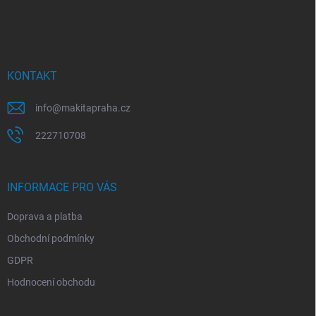
á
p
a
t
í
KONTAKT
info
@
makitapraha.cz
222710708
INFORMACE PRO VÁS
Doprava a platba
Obchodní podmínky
GDPR
Hodnocení obchodu