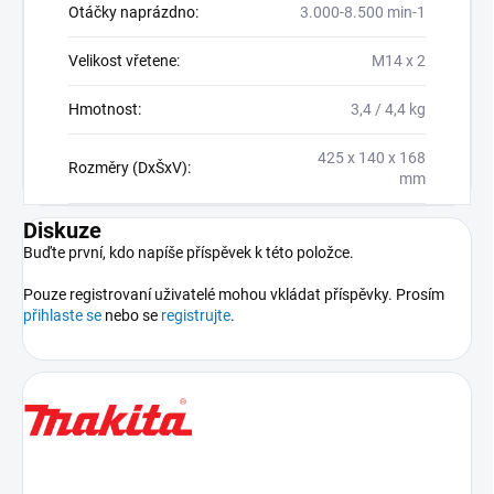
Otáčky naprázdno
:
3.000-8.500 min-1
Velikost vřetene
:
M14 x 2
Hmotnost
:
3,4 / 4,4 kg
425 x 140 x 168
Rozměry (DxŠxV)
:
mm
Diskuze
Buďte první, kdo napíše příspěvek k této položce.
Pouze registrovaní uživatelé mohou vkládat příspěvky. Prosím
přihlaste se
nebo se
registrujte
.