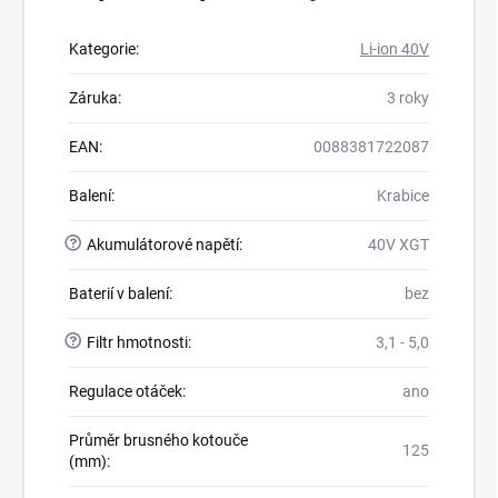
Kategorie
:
Li-ion 40V
Záruka
:
3 roky
EAN
:
0088381722087
Balení
:
Krabice
?
Akumulátorové napětí
:
40V XGT
Baterií v balení
:
bez
?
Filtr hmotnosti
:
3,1 - 5,0
Regulace otáček
:
ano
Průměr brusného kotouče
125
(mm)
: