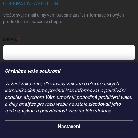
ODEBÍRAT NEWSLETTER
Vložte svůj e-mail a my vám budeme zasílat informace o nových
produktech na našem e-shopu.
E-MAIL
Vložením e-mailu souhlasíte s
podmínkami ochrany osobních údajů
Chráníme vaše soukromí
Přihlásit se
Vážení zákazníci, dle novely zákona o elektronických
komunikacích jsme povinni Vás informovat o používání
PŘIJÍMÁME ONLINE PLATBY
cookies, abychom Vám umožnili pohodlné prohlížení webu
a díky analýze provozu webu neustále zlepšovali jeho
funkce, výkon a použitelnost.Více na této
stránce
.
Nastavení