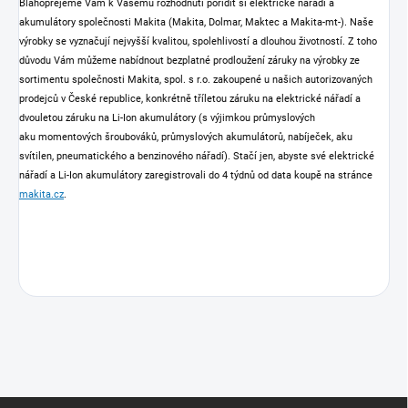
Blahopřejeme Vám k Vašemu rozhodnutí pořídit si elektrické nářadí a
akumulátory společnosti Makita (Makita, Dolmar, Maktec a Makita-mt-). Naše
výrobky se vyznačují nejvyšší kvalitou, spolehlivostí a dlouhou životností. Z toho
důvodu Vám můžeme nabídnout bezplatné prodloužení záruky na výrobky ze
sortimentu společnosti Makita, spol. s r.o. zakoupené u našich autorizovaných
prodejců v České republice, konkrétně tříletou záruku na elektrické nářadí a
dvouletou záruku na Li-Ion akumulátory (s výjimkou průmyslových
aku momentových šroubováků, průmyslových akumulátorů, nabíječek, aku
svítilen, pneumatického a benzinového nářadí). Stačí jen, abyste své elektrické
nářadí a Li-Ion akumulátory zaregistrovali do 4 týdnů od data koupě na stránce
makita.cz
.
Z