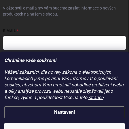
Vložte svůj e-mail a my vám budeme zasílat informace o nových
produktech na našem e-shopu.
E-MAIL
Vložením e-mailu souhlasíte s
podmínkami ochrany osobních údajů
Chráníme vaše soukromí
Přihlásit se
Vážení zákazníci, dle novely zákona o elektronických
komunikacích jsme povinni Vás informovat o používání
PŘIJÍMÁME ONLINE PLATBY
cookies, abychom Vám umožnili pohodlné prohlížení webu
a díky analýze provozu webu neustále zlepšovali jeho
funkce, výkon a použitelnost.Více na této
stránce
.
Nastavení
Copyright 2026
Makitapraha.cz
. Všechna práva vyhrazena.