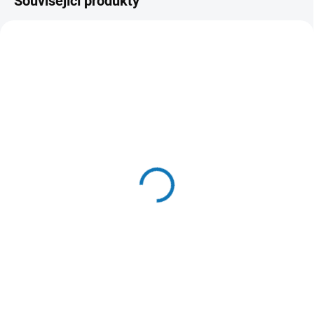
Související produkty
SKLADEM U DODAVATELE - (DODÁNÍ
SKLADEM U DODAVATELE - (DODÁNÍ
DO 3-4 DNÍ)
DO 3-4 DNÍ)
Transportní skládací
Makita P-84137 Box
vozík na Makpac Makita
rozkládací na Makpac
TR00000001
1 690 Kč
6 999 Kč
Do košíku
Detail