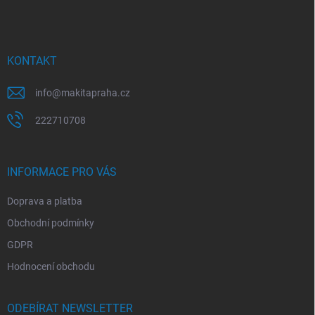
p
a
t
í
KONTAKT
info
@
makitapraha.cz
222710708
INFORMACE PRO VÁS
Doprava a platba
Obchodní podmínky
GDPR
Hodnocení obchodu
ODEBÍRAT NEWSLETTER