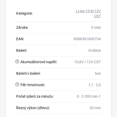
Li-ion 10,8/12V
Kategorie
:
CXT
Záruka
:
3 roky
EAN
:
0088381800754
Balení
:
Krabice
?
Akumulátorové napětí
:
10,8V / 12V CXT
Baterií v balení
:
bez
?
Filtr hmotnosti
:
1,1 - 2,0
Počet úderů za minutu
:
0 - 3.300 min-1
Řezný výkon (dřevo)
:
50 mm