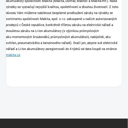
akumulátory společnosti Makita (Makita, Dolmar, Maktec a Makita-mt-). Naše
výrobky se vyznačují nejvyšší kvalitou, spolehlivostí a dlouhou životností. Z toho
důvodu Vám můžeme nabídnout bezplatné prodloužení záruky na výrobky ze
sortimentu společnosti Makita, spol. s r.o. zakoupené u našich autorizovaných
prodejců v České republice, konkrétně tříletou záruku na elektrické nářadí a
dvouletou záruku na Li-Ion akumulátory (s výjimkou průmyslových
aku momentových šroubováků, průmyslových akumulátorů, nabíječek, aku
svítilen, pneumatického a benzinového nářadí). Stačí jen, abyste své elektrické
nářadí a Li-Ion akumulátory zaregistrovali do 4 týdnů od data koupě na stránce
makita.cz
.
Z
á