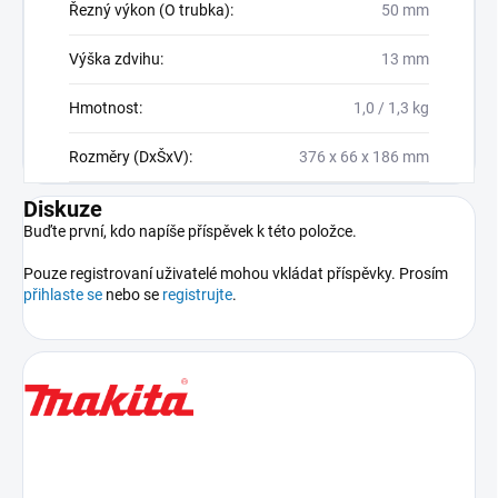
Řezný výkon (O trubka)
:
50 mm
Výška zdvihu
:
13 mm
Hmotnost
:
1,0 / 1,3 kg
Rozměry (DxŠxV)
:
376 x 66 x 186 mm
Diskuze
Buďte první, kdo napíše příspěvek k této položce.
Pouze registrovaní uživatelé mohou vkládat příspěvky. Prosím
přihlaste se
nebo se
registrujte
.