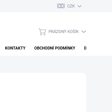
CZK
PRÁZDNÝ KOŠÍK
NÁKUPNÍ
KOŠÍK
KONTAKTY
OBCHODNÍ PODMÍNKY
DOPRAVA A P
(DODÁNÍ DO 3-4 DNÍ)