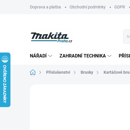
Přejít
Doprava a platba
Obchodní podmínky
GDPR
na
obsah
NÁŘADÍ
ZAHRADNÍ TECHNIKA
PŘÍS
Domů
Příslušenství
Brusky
Kartáčové bru
Neohodnoceno
Podrobnosti hodn