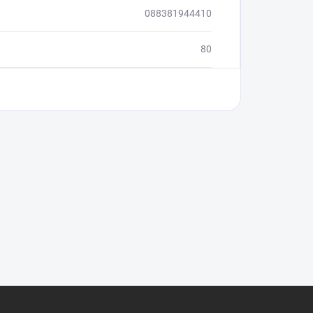
088381944410
80