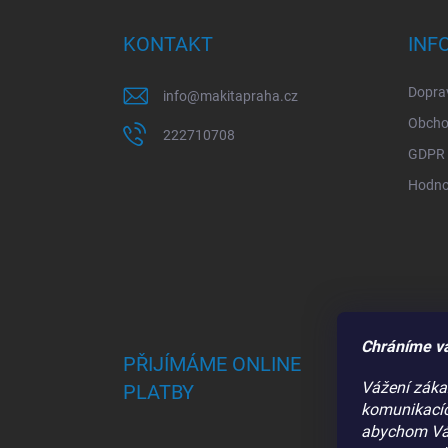
p
a
KONTAKT
INF
t
í
Doprav
info
@
makitapraha.cz
Obcho
222710708
GDPR
Hodno
Chráníme v
PŘIJÍMÁME ONLINE
Vážení zákaz
PLATBY
komunikacíc
abychom Vám