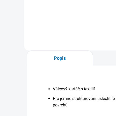
13 990 Kč
Detail
Popis
Válcový kartáč s textilií
Pro jemné strukturování ušlechtilé
povrchů