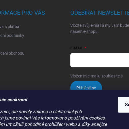
ORMACE PRO VÁS
ODEBÍRAT NEWSLETT
Vložte svůj e-mail a my vám bud
a a platba
našem e-shopu.
dní podmínky
E-MAIL
cení obchodu
Vložením e-mailu souhlasíte s
po
Přihlásit se
aše soukromí
S
níci, dle novely zákona o elektronických
h jsme povinni Vás informovat o používání cookies,
 umožnili pohodlné prohlížení webu a díky analýze