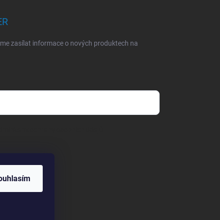
ER
eme zasílat informace o nových produktech na
dmínkami ochrany osobních údajů
ouhlasím