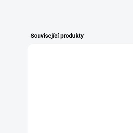
Související produkty
SKLADEM U DODAVATELE -
(DODÁNÍ DO 3-4 DNÍ)
Makita 9741 Kartáčová
bruska 860W