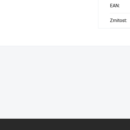
EAN
:
Zrnitost
: