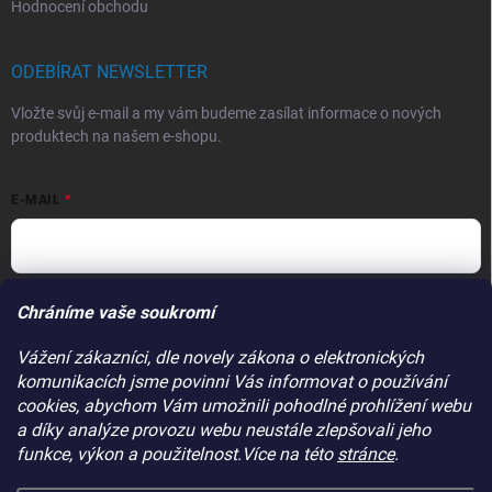
Hodnocení obchodu
ODEBÍRAT NEWSLETTER
Vložte svůj e-mail a my vám budeme zasílat informace o nových
produktech na našem e-shopu.
E-MAIL
Vložením e-mailu souhlasíte s
podmínkami ochrany osobních údajů
Chráníme vaše soukromí
Přihlásit se
Vážení zákazníci, dle novely zákona o elektronických
komunikacích jsme povinni Vás informovat o používání
PŘIJÍMÁME ONLINE PLATBY
cookies, abychom Vám umožnili pohodlné prohlížení webu
a díky analýze provozu webu neustále zlepšovali jeho
funkce, výkon a použitelnost.Více na této
stránce
.