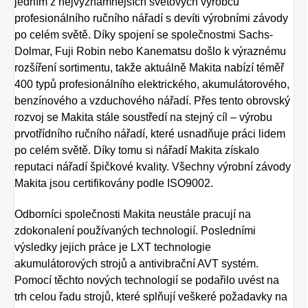
jedním z nejvýznamnějších světových výrobců
profesionálního ručního nářadí s devíti výrobními závody
po celém světě. Díky spojení se společnostmi Sachs-
Dolmar, Fuji Robin nebo Kanematsu došlo k výraznému
rozšíření sortimentu, takže aktuálně Makita nabízí téměř
400 typů profesionálního elektrického, akumulátorového,
benzínového a vzduchového nářadí. Přes tento obrovský
rozvoj se Makita stále soustředí na stejný cíl – výrobu
prvotřídního ručního nářadí, které usnadňuje práci lidem
po celém světě. Díky tomu si nářadí Makita získalo
reputaci nářadí špičkové kvality. Všechny výrobní závody
Makita jsou certifikovány podle ISO9002.
Odborníci společnosti Makita neustále pracují na
zdokonalení používaných technologií. Posledními
výsledky jejich práce je LXT technologie
akumulátorových strojů a antivibrační AVT systém.
Pomocí těchto nových technologií se podařilo uvést na
trh celou řadu strojů, které splňují veškeré požadavky na