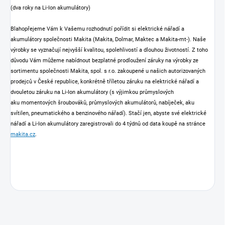
(dva roky na Li-Ion akumulátory)
Blahopřejeme Vám k Vašemu rozhodnutí pořídit si elektrické nářadí a
akumulátory společnosti Makita (Makita, Dolmar, Maktec a Makita-mt-). Naše
výrobky se vyznačují nejvyšší kvalitou, spolehlivostí a dlouhou životností. Z toho
důvodu Vám můžeme nabídnout bezplatné prodloužení záruky na výrobky ze
sortimentu společnosti Makita, spol. s r.o. zakoupené u našich autorizovaných
prodejců v České republice, konkrétně tříletou záruku na elektrické nářadí a
dvouletou záruku na Li-Ion akumulátory (s výjimkou průmyslových
aku momentových šroubováků, průmyslových akumulátorů, nabíječek, aku
svítilen, pneumatického a benzinového nářadí). Stačí jen, abyste své elektrické
nářadí a Li-Ion akumulátory zaregistrovali do 4 týdnů od data koupě na stránce
makita.cz
.