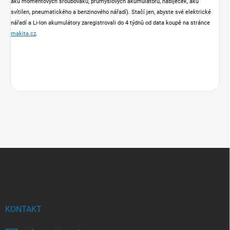
aku momentových šroubováků, průmyslových akumulátorů, nabíječek, aku
svítilen, pneumatického a benzinového nářadí). Stačí jen, abyste své elektrické
nářadí a Li-Ion akumulátory zaregistrovali do 4 týdnů od data koupě na stránce
makita.cz
.
Z
á
p
a
t
í
KONTAKT