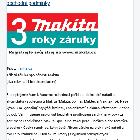
obchodní podmínky
Text z
makita.cz
Tříletá záruka společnosti Makita
(dva roky na Li-Ion akumulátory)
Blahopřejeme Vám k Vašemu rozhodnutí pořídit si elektrické nářadí a
akumulátory společnosti Makita (Makita, Dolmar, Maktec a Makita-mt-). Naše
výrobky se vyznačují nejvyšší kvalitou, spolehlivostí a dlouhou životností. Z toho
důvodu Vám můžeme nabídnout bezplatné prodloužení záruky na výrobky ze
sortimentu společnosti Makita, spol. s r.o. zakoupené u našich autorizovaných
prodejců v České republice, konkrétně tříletou záruku na elektrické nářadí a
dvouletou záruku na Li-Ion akumulátory (s výjimkou průmyslových