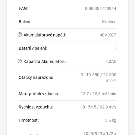
EAN
:
0088381740944
Balení
:
Krabice
?
Akumulátorové napětí
:
40V XGT
Baterií v balení
:
1
?
Kapacita Akumulátoru
:
4,0Ah
0 - 19.550 / 22.500
Otáčky naprázdno
:
min-1
Max. průtok vzduchu
:
13,7 / 15,8 m3/min
Rychlost vzduchu
:
0 - 54,5 / 62,8 m/s
Hmotnost
:
3,5 kg
1029/929 x 172 x