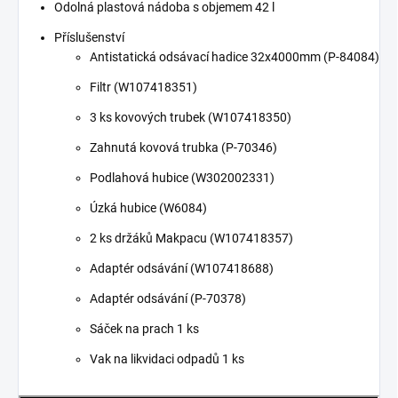
Odolná plastová nádoba s objemem 42 l
Příslušenství
Antistatická odsávací hadice 32x4000mm (P-84084)
Filtr (W107418351)
3 ks kovových trubek (W107418350)
Zahnutá kovová trubka (P-70346)
Podlahová hubice (W302002331)
Úzká hubice (W6084)
2 ks držáků Makpacu (W107418357)
Adaptér odsávání (W107418688)
Adaptér odsávání (P-70378)
Sáček na prach 1 ks
Vak na likvidaci odpadů 1 ks