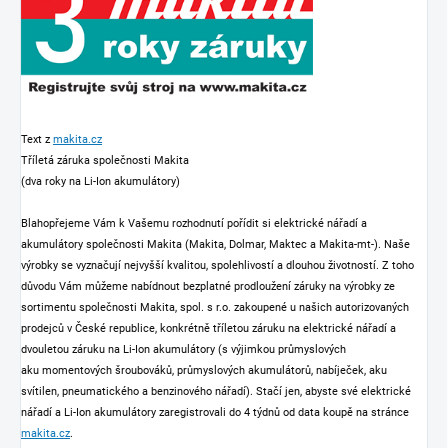
Text z
makita.cz
Tříletá záruka společnosti Makita
(dva roky na Li-Ion akumulátory)
Blahopřejeme Vám k Vašemu rozhodnutí pořídit si elektrické nářadí a
akumulátory společnosti Makita (Makita, Dolmar, Maktec a Makita-mt-). Naše
výrobky se vyznačují nejvyšší kvalitou, spolehlivostí a dlouhou životností. Z toho
důvodu Vám můžeme nabídnout bezplatné prodloužení záruky na výrobky ze
sortimentu společnosti Makita, spol. s r.o. zakoupené u našich autorizovaných
prodejců v České republice, konkrétně tříletou záruku na elektrické nářadí a
dvouletou záruku na Li-Ion akumulátory (s výjimkou průmyslových
aku momentových šroubováků, průmyslových akumulátorů, nabíječek, aku
svítilen, pneumatického a benzinového nářadí). Stačí jen, abyste své elektrické
nářadí a Li-Ion akumulátory zaregistrovali do 4 týdnů od data koupě na stránce
makita.cz
.