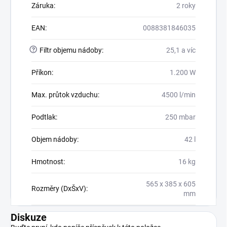
Záruka
:
2 roky
EAN
:
0088381846035
?
Filtr objemu nádoby
:
25,1 a víc
Příkon
:
1.200 W
Max. průtok vzduchu
:
4500 l/min
Podtlak
:
250 mbar
Objem nádoby
:
42 l
Hmotnost
:
16 kg
565 x 385 x 605
Rozměry (DxŠxV)
:
mm
Diskuze