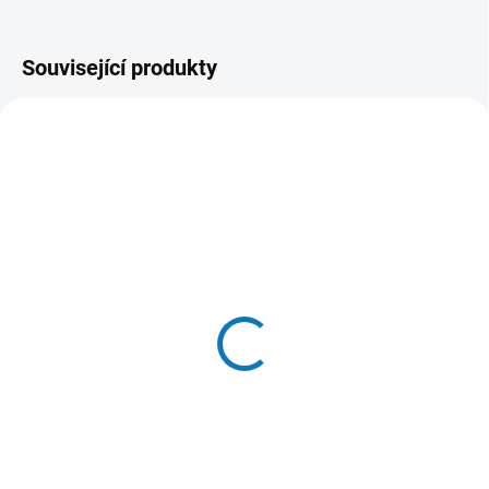
Související produkty
SKLADEM U DODAVATELE - (DODÁNÍ
SKLADEM U DODAVATELE - (DODÁNÍ
DO 3-4 DNÍ)
DO 3-4 DNÍ)
Makita W107418353
Makita W107418354
Sáčky z netkané textilie -
Sáček s dlouhou
5ks
životností
999 Kč
4 999 Kč
Do košíku
Do košíku