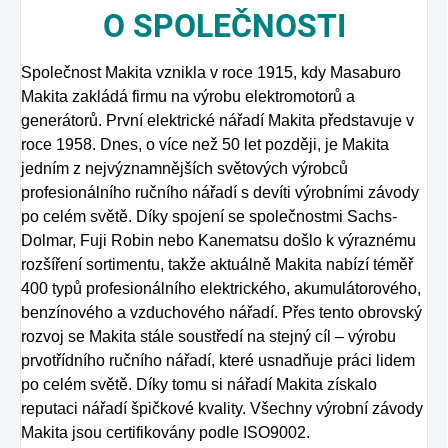
O
SPOLEČNOSTI
Společnost Makita vznikla v roce 1915, kdy Masaburo
Makita zakládá firmu na výrobu elektromotorů a
generátorů. První elektrické nářadí Makita představuje v
roce 1958. Dnes, o více než 50 let později, je Makita
jedním z nejvýznamnějších světových výrobců
profesionálního ručního nářadí s devíti výrobními závody
po celém světě. Díky spojení se společnostmi Sachs-
Dolmar, Fuji Robin nebo Kanematsu došlo k výraznému
rozšíření sortimentu, takže aktuálně Makita nabízí téměř
400 typů profesionálního elektrického, akumulátorového,
benzínového a vzduchového nářadí. Přes tento obrovský
rozvoj se Makita stále soustředí na stejný cíl – výrobu
prvotřídního ručního nářadí, které usnadňuje práci lidem
po celém světě. Díky tomu si nářadí Makita získalo
reputaci nářadí špičkové kvality. Všechny výrobní závody
Makita jsou certifikovány podle ISO9002.