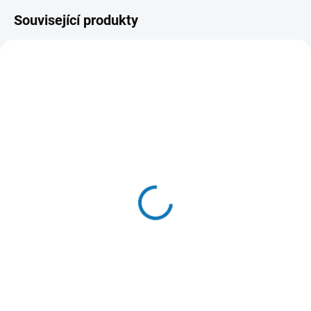
Související produkty
SKLADEM - (ODESLÁNÍ DO 24 HODIN)
SKLADEM - (ODESLÁNÍ DO 24 HODIN)
Taška na nářadí Makita
Transportní taška 60 x
831368-1
36 x 30cm Makita
530 Kč
831278-2
Do košíku
1 499 Kč
Do košíku