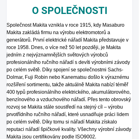
O
SPOLEČNOSTI
Společnost Makita vznikla v roce 1915, kdy Masaburo
Makita zakládá firmu na výrobu elektromotorů a
generátorů. První elektrické nářadí Makita představuje v
roce 1958. Dnes, o více než 50 let později, je Makita
jedním z nejvýznamnějších světových výrobců
profesionálního ručního nářadí s devíti výrobními závody
po celém světě. Díky spojení se společnostmi Sachs-
Dolmar, Fuji Robin nebo Kanematsu došlo k výraznému
rozšíření sortimentu, takže aktuálně Makita nabízí téměř
400 typů profesionálního elektrického, akumulátorového,
benzínového a vzduchového nářadí. Přes tento obrovský
rozvoj se Makita stále soustředí na stejný cíl – výrobu
prvotřídního ručního nářadí, které usnadňuje práci lidem
po celém světě. Díky tomu si nářadí Makita získalo
reputaci nářadí špičkové kvality. Všechny výrobní závody
Makita jsou certifikovány podle ISO9002.