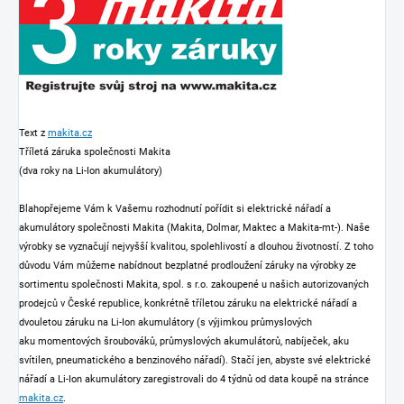
Text z
makita.cz
Tříletá záruka společnosti Makita
(dva roky na Li-Ion akumulátory)
Blahopřejeme Vám k Vašemu rozhodnutí pořídit si elektrické nářadí a
akumulátory společnosti Makita (Makita, Dolmar, Maktec a Makita-mt-). Naše
výrobky se vyznačují nejvyšší kvalitou, spolehlivostí a dlouhou životností. Z toho
důvodu Vám můžeme nabídnout bezplatné prodloužení záruky na výrobky ze
sortimentu společnosti Makita, spol. s r.o. zakoupené u našich autorizovaných
prodejců v České republice, konkrétně tříletou záruku na elektrické nářadí a
dvouletou záruku na Li-Ion akumulátory (s výjimkou průmyslových
aku momentových šroubováků, průmyslových akumulátorů, nabíječek, aku
svítilen, pneumatického a benzinového nářadí). Stačí jen, abyste své elektrické
nářadí a Li-Ion akumulátory zaregistrovali do 4 týdnů od data koupě na stránce
makita.cz
.