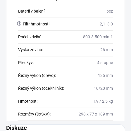
Baterií v balení
:
bez
?
Filtr hmotnosti
:
2,1 -3,0
Počet zdvihů
:
800-3.500 min-1
Výška zdvihu
:
26 mm
Předkyv
:
4 stupně
Řezný výkon (dřevo)
:
135 mm
Řezný výkon (ocel/hliník)
:
10/20 mm
Hmotnost
:
1,9 / 2,5 kg
Rozměry (DxŠxV)
:
298 x 77 x 189 mm
Diskuze