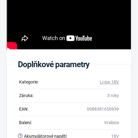
Doplňkové parametry
Kategorie
:
Li-ion 18V
Záruka
:
3 roky
EAN
:
0088381650939
Balení
:
Krabice
?
Akumulátorové napětí
:
18V