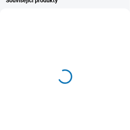
Související produkty
SKLADEM - (ODESLÁNÍ DO 24 HODIN)
SKLADEM U DODAVATELE - (DODÁNÍ
DO 3-4 DNÍ)
Taška na nářadí Makita
Makita 821549-5
831368-1
Makpac Typ 1
530 Kč
949 Kč
Do košíku
Detail