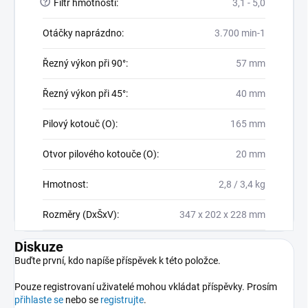
?
Filtr hmotnosti
:
3,1 - 5,0
Otáčky naprázdno
:
3.700 min-1
Řezný výkon při 90°
:
57 mm
Řezný výkon při 45°
:
40 mm
Pilový kotouč (O)
:
165 mm
Otvor pilového kotouče (O)
:
20 mm
Hmotnost
:
2,8 / 3,4 kg
Rozměry (DxŠxV)
:
347 x 202 x 228 mm
Diskuze
Buďte první, kdo napíše příspěvek k této položce.
Pouze registrovaní uživatelé mohou vkládat příspěvky. Prosím
přihlaste se
nebo se
registrujte
.