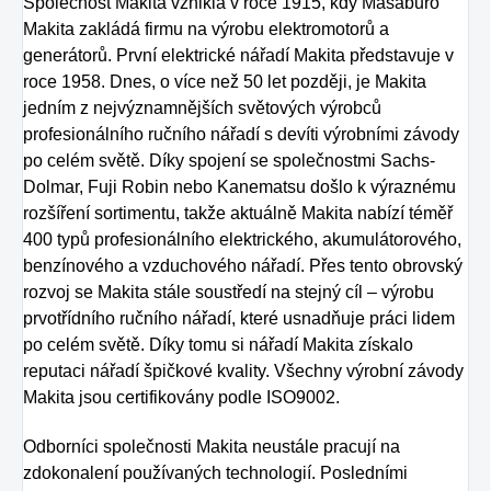
Společnost Makita vznikla v roce 1915, kdy Masaburo
Makita zakládá firmu na výrobu elektromotorů a
generátorů. První elektrické nářadí Makita představuje v
roce 1958. Dnes, o více než 50 let později, je Makita
jedním z nejvýznamnějších světových výrobců
profesionálního ručního nářadí s devíti výrobními závody
po celém světě. Díky spojení se společnostmi Sachs-
Dolmar, Fuji Robin nebo Kanematsu došlo k výraznému
rozšíření sortimentu, takže aktuálně Makita nabízí téměř
400 typů profesionálního elektrického, akumulátorového,
benzínového a vzduchového nářadí. Přes tento obrovský
rozvoj se Makita stále soustředí na stejný cíl – výrobu
prvotřídního ručního nářadí, které usnadňuje práci lidem
po celém světě. Díky tomu si nářadí Makita získalo
reputaci nářadí špičkové kvality. Všechny výrobní závody
Makita jsou certifikovány podle ISO9002.
Odborníci společnosti Makita neustále pracují na
zdokonalení používaných technologií. Posledními