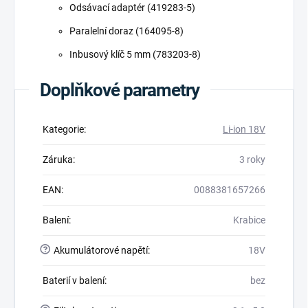
Odsávací adaptér (419283-5)
Paralelní doraz (164095-8)
Inbusový klíč 5 mm (783203-8)
Doplňkové parametry
Kategorie
:
Li-ion 18V
Záruka
:
3 roky
EAN
:
0088381657266
Balení
:
Krabice
?
Akumulátorové napětí
:
18V
Baterií v balení
:
bez