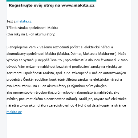
Text z
makita.cz
Tříletá záruka společnosti Makita
(dva roky na Li-Ion akumulátory)
Blahopřejeme Vám k Vašemu rozhodnutí pořídit si elektrické nářadí a
akumulátory společnosti Makita (Makita, Dolmar, Maktec a Makita-mt-). Naše
výrobky se vyznačují nejvyšší kvalitou, spolehlivostí a dlouhou životností. Z toho
důvodu Vám můžeme nabídnout bezplatné prodloužení záruky na výrobky ze
sortimentu společnosti Makita, spol. s r.o. zakoupené u našich autorizovaných
prodejců v České republice, konkrétně tříletou záruku na elektrické nářadí a
dvouletou záruku na Li-Ion akumulátory (s výjimkou průmyslových
aku momentových šroubováků, průmyslových akumulátorů, nabíječek, aku
svítilen, pneumatického a benzinového nářadí). Stačí jen, abyste své elektrické
nářadí a Li-Ion akumulátory zaregistrovali do 4 týdnů od data koupě na stránce
makita.cz
.