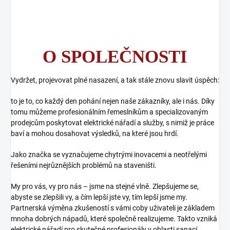
O SPOLEČNOSTI
Vydržet, projevovat plné nasazení, a tak stále znovu slavit úspěch:
to je to, co každý den pohání nejen naše zákazníky, ale i nás. Díky
tomu můžeme profesionálním řemeslníkům a specializovaným
prodejcům poskytovat elektrické nářadí a služby, s nimiž je práce
baví a mohou dosahovat výsledků, na které jsou hrdí.
Jako značka se vyznačujeme chytrými inovacemi a neotřelými
řešeními nejrůznějších problémů na staveništi.
My pro vás, vy pro nás – jsme na stejné vlně. Zlepšujeme se,
abyste se zlepšili vy, a čím lepší jste vy, tím lepší jsme my.
Partnerská výměna zkušeností s vámi coby uživateli je základem
mnoha dobrých nápadů, které společně realizujeme. Takto vzniká
elektrické nářadí pro skutečné profesionály v oblasti sanací,