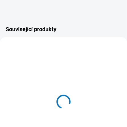
Související produkty
AKCE
ZDARMA
SKLADEM - (ODESLÁNÍ DO 24 HODIN)
SKLADEM - (ODESLÁNÍ DO 24 HODIN)
Rychlonabíječka Li-ion
FS 140 Set Flexibilní
LXT DC18RC 14,4-18V,
hřídel + příslušenství -
Makita 630718-5
FLEX 516112
999 Kč
9 184 Kč
Do košíku