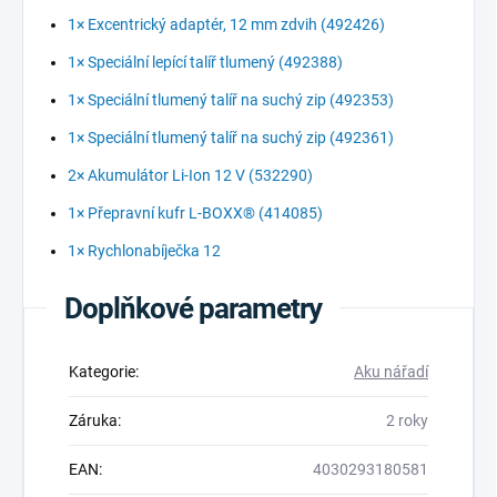
1× Excentrický adaptér, 12 mm zdvih (492426)
1× Speciální lepící talíř tlumený (492388)
1× Speciální tlumený talíř na suchý zip (492353)
1× Speciální tlumený talíř na suchý zip (492361)
2× Akumulátor Li-Ion 12 V (532290)
1× Přepravní kufr L-BOXX® (414085)
1× Rychlonabíječka 12
Doplňkové parametry
Kategorie
:
Aku nářadí
Záruka
:
2 roky
EAN
:
4030293180581