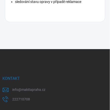
sledování stavu opravy v případě reklamace
Z
á
p
a
t
í
KONTAKT
info
@
makitapraha.cz
222710708