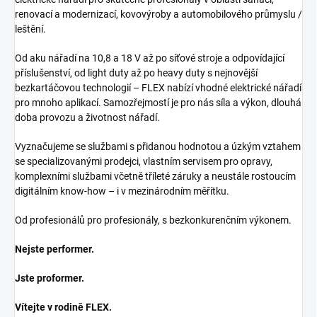
renovací a modernizací, kovovýroby a automobilového průmyslu /
leštění.
Od aku nářadí na 10,8 a 18 V až po síťové stroje a odpovídající
příslušenství, od light duty až po heavy duty s nejnovější
bezkartáčovou technologií – FLEX nabízí vhodné elektrické nářadí
pro mnoho aplikací. Samozřejmostí je pro nás síla a výkon, dlouhá
doba provozu a životnost nářadí.
Vyznačujeme se službami s přidanou hodnotou a úzkým vztahem
se specializovanými prodejci, vlastním servisem pro opravy,
komplexními službami včetně tříleté záruky a neustále rostoucím
digitálním know-how – i v mezinárodním měřítku.
Od profesionálů pro profesionály, s bezkonkurenčním výkonem.
Nejste performer.
Jste proformer.
Vítejte v rodině FLEX.