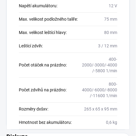
Napětí akumulátoru
:
12 V
Max. velikost podložného talíře
:
75 mm
Max. velikost leštící hlavy
:
80 mm
Leštící zdvih
:
3 / 12 mm
400-
Počet otáček na prázdno
:
2000/-3000/-4000
/-5800 1/min
800-
Počet zdvihů na prázdno
:
4000/-6000/-8000
/-11600 1/min
Rozměry dxšxv
:
265 x 65 x 95 mm
Hmotnost bez akumulátoru
:
0,6 kg