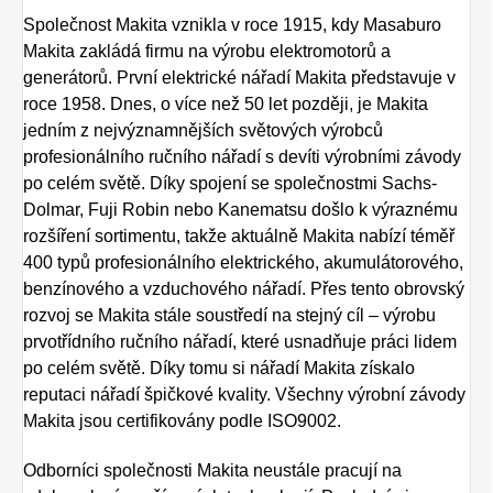
Společnost Makita vznikla v roce 1915, kdy Masaburo
Makita zakládá firmu na výrobu elektromotorů a
generátorů. První elektrické nářadí Makita představuje v
roce 1958. Dnes, o více než 50 let později, je Makita
jedním z nejvýznamnějších světových výrobců
profesionálního ručního nářadí s devíti výrobními závody
po celém světě. Díky spojení se společnostmi Sachs-
Dolmar, Fuji Robin nebo Kanematsu došlo k výraznému
rozšíření sortimentu, takže aktuálně Makita nabízí téměř
400 typů profesionálního elektrického, akumulátorového,
benzínového a vzduchového nářadí. Přes tento obrovský
rozvoj se Makita stále soustředí na stejný cíl – výrobu
prvotřídního ručního nářadí, které usnadňuje práci lidem
po celém světě. Díky tomu si nářadí Makita získalo
reputaci nářadí špičkové kvality. Všechny výrobní závody
Makita jsou certifikovány podle ISO9002.
Odborníci společnosti Makita neustále pracují na