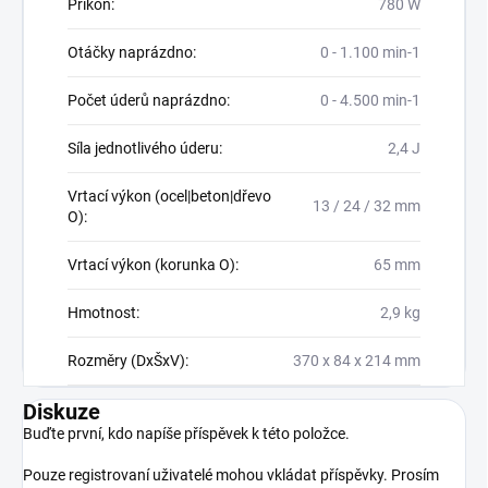
Příkon
:
780 W
Otáčky naprázdno
:
0 - 1.100 min-1
Počet úderů naprázdno
:
0 - 4.500 min-1
Síla jednotlivého úderu
:
2,4 J
Vrtací výkon (ocel|beton|dřevo
13 / 24 / 32 mm
O)
:
Vrtací výkon (korunka O)
:
65 mm
Hmotnost
:
2,9 kg
Rozměry (DxŠxV)
:
370 x 84 x 214 mm
Diskuze
Buďte první, kdo napíše příspěvek k této položce.
Pouze registrovaní uživatelé mohou vkládat příspěvky. Prosím