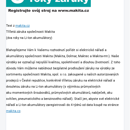
Text z
makita.cz
Tříletá záruka společnosti Makita
(dva roky na Li-Ion akumulátory)
Blahopřejeme Vám k Vašemu rozhodnutí pořídit si elektrické nářadí a
akumulátory společnosti Makita (Makita, Dolmar, Maktec a Makita-mt-). Naše
výrobky se vyznačují nejvyšší kvalitou, spolehlivostí a dlouhou životností. Z toho
důvodu Vám můžeme nabídnout bezplatné prodloužení záruky na výrobky ze
sortimentu společnosti Makita, spol. s r.o. zakoupené u našich autorizovaných
prodejců v České republice, konkrétně tříletou záruku na elektrické nářadí a
dvouletou záruku na Li-Ion akumulátory (s výjimkou průmyslových
aku momentových šroubováků, průmyslových akumulátorů, nabíječek, aku
svítilen, pneumatického a benzinového nářadí). Stačí jen, abyste své elektrické
nářadí a Li-Ion akumulátory zaregistrovali do 4 týdnů od data koupě na stránce
makita.cz
.