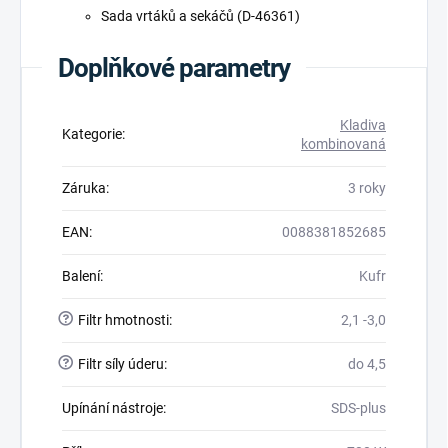
Sada vrtáků a sekáčů (D-46361)
Doplňkové parametry
Kladiva
Kategorie
:
kombinovaná
Záruka
:
3 roky
EAN
:
0088381852685
Balení
:
Kufr
?
Filtr hmotnosti
:
2,1 -3,0
?
Filtr síly úderu
:
do 4,5
Upínání nástroje
:
SDS-plus