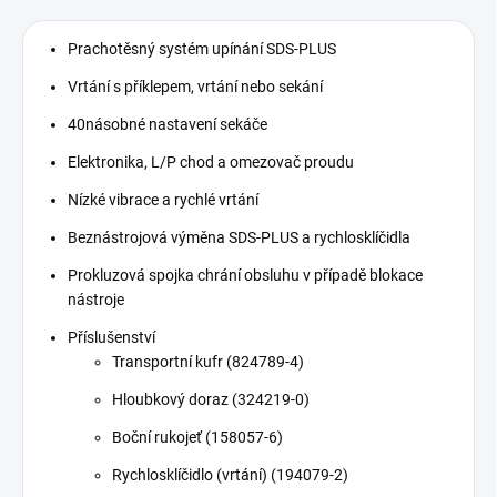
Prachotěsný systém upínání SDS-PLUS
Vrtání s příklepem, vrtání nebo sekání
40násobné nastavení sekáče
Elektronika, L/P chod a omezovač proudu
Nízké vibrace a rychlé vrtání
Beznástrojová výměna SDS-PLUS a rychlosklíčidla
Prokluzová spojka chrání obsluhu v případě blokace
nástroje
Příslušenství
Transportní kufr (824789-4)
Hloubkový doraz (324219-0)
Boční rukojeť (158057-6)
Rychlosklíčidlo (vrtání) (194079-2)