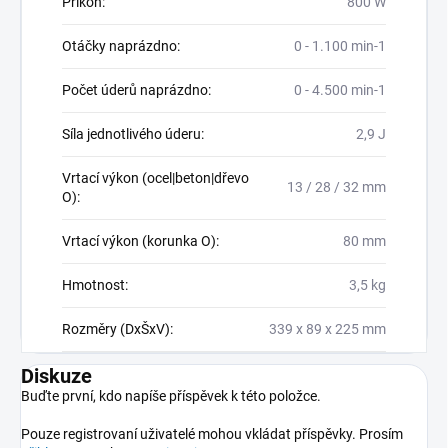
Příkon
:
800 W
Otáčky naprázdno
:
0 - 1.100 min-1
Počet úderů naprázdno
:
0 - 4.500 min-1
Síla jednotlivého úderu
:
2,9 J
Vrtací výkon (ocel|beton|dřevo
13 / 28 / 32 mm
O)
:
Vrtací výkon (korunka O)
:
80 mm
Hmotnost
:
3,5 kg
Rozměry (DxŠxV)
:
339 x 89 x 225 mm
Diskuze
Buďte první, kdo napíše příspěvek k této položce.
Pouze registrovaní uživatelé mohou vkládat příspěvky. Prosím