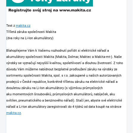
Text z
makita.cz
Tříletá záruka společnosti Makita
(dva roky na Li-Ion akumulátory)
Blahopřejeme Vám k Vašemu rozhodnutí pořídit si elektrické nářadí a
akumulátory společnosti Makita (Makita, Dolmar, Maktec a Makita-mt-). Naše
výrobky se vyznačují nejvyšší kvalitou, spolehlivostí a dlouhou životností. Z toho
důvodu Vám můžeme nabídnout bezplatné prodloužení záruky na výrobky ze
sortimentu společnosti Makita, spol. s r.o. zakoupené u našich autorizovaných
prodejců v České republice, konkrétně tříletou záruku na elektrické nářadí a
dvouletou záruku na Li-Ion akumulátory (s výjimkou průmyslových
aku momentových šroubováků, průmyslových akumulátorů, nabíječek, aku
svítilen, pneumatického a benzinového nářadí). Stačí jen, abyste své elektrické
nářadí a Li-Ion akumulátory zaregistrovali do 4 týdnů od data koupě na stránce
makita.cz
.