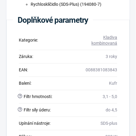
Rychlosklíčidlo (SDS-Plus) (194080-7)
Doplňkové parametry
Kladiva
Kategorie
:
kombinovaná
Záruka
:
3 roky
EAN
:
0088381083843
Balení
:
Kufr
?
Filtr hmotnosti
:
3,1 - 5,0
?
Filtr síly úderu
:
do 4,5
Upínání nástroje
:
SDS-plus