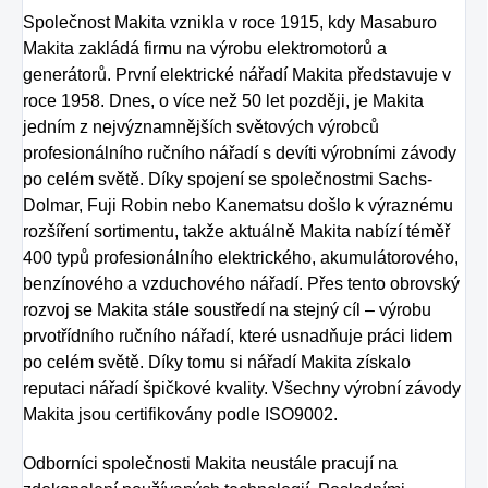
Společnost Makita vznikla v roce 1915, kdy Masaburo
Makita zakládá firmu na výrobu elektromotorů a
generátorů. První elektrické nářadí Makita představuje v
roce 1958. Dnes, o více než 50 let později, je Makita
jedním z nejvýznamnějších světových výrobců
profesionálního ručního nářadí s devíti výrobními závody
po celém světě. Díky spojení se společnostmi Sachs-
Dolmar, Fuji Robin nebo Kanematsu došlo k výraznému
rozšíření sortimentu, takže aktuálně Makita nabízí téměř
400 typů profesionálního elektrického, akumulátorového,
benzínového a vzduchového nářadí. Přes tento obrovský
rozvoj se Makita stále soustředí na stejný cíl – výrobu
prvotřídního ručního nářadí, které usnadňuje práci lidem
po celém světě. Díky tomu si nářadí Makita získalo
reputaci nářadí špičkové kvality. Všechny výrobní závody
Makita jsou certifikovány podle ISO9002.
Odborníci společnosti Makita neustále pracují na