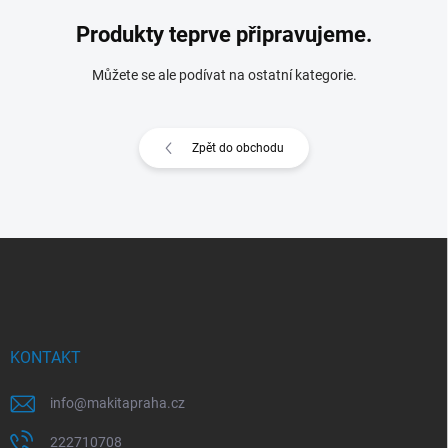
Produkty teprve připravujeme.
Můžete se ale podívat na ostatní kategorie.
Zpět do obchodu
Z
á
p
a
t
í
KONTAKT
info
@
makitapraha.cz
222710708