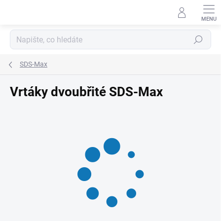
Přejít
na
obsah
Hledat
SDS-Max
Vrtáky dvoubřité SDS-Max