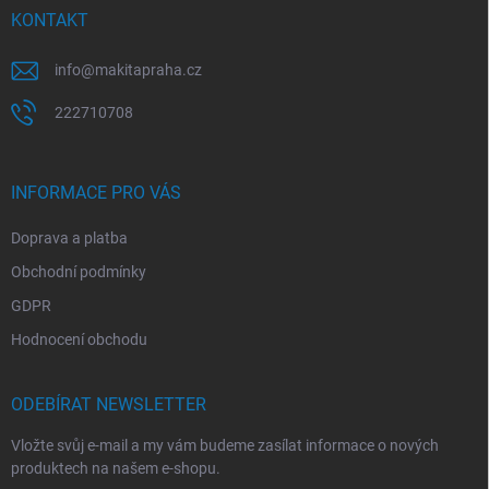
v
í
KONTAKT
k
y
v
info
@
makitapraha.cz
ý
p
222710708
i
s
u
INFORMACE PRO VÁS
Doprava a platba
Obchodní podmínky
GDPR
Hodnocení obchodu
ODEBÍRAT NEWSLETTER
Vložte svůj e-mail a my vám budeme zasílat informace o nových
produktech na našem e-shopu.